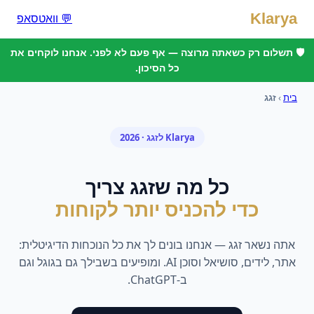
Klarya
💬 וואטסאפ
🛡️ תשלום רק כשאתה מרוצה — אף פעם לא לפני. אנחנו לוקחים את
כל הסיכון.
בית
›
זגג
Klarya ל
זגג
· 2026
כל מה ש
זגג
צריך
כדי להכניס יותר לקוחות
אתה נשאר
זגג
— אנחנו בונים לך את כל הנוכחות הדיגיטלית:
אתר, לידים, סושיאל וסוכן AI. ומופיעים בשבילך גם בגוגל וגם
ב-ChatGPT.