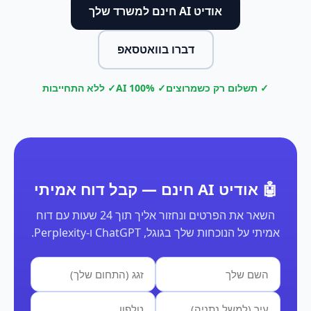
אודיט AI חינם למשרד שלך
דברו בוואטסאפ
✓ תשלום רק כשמרוצים
✓ 100% AI
✓ ללא התחייבות
🤖 אודיט AI חינם — קבל דוח אמיתי
השאר את הפרטים ונחזור אליך תוך 24 שעות עם דוח
אמיתי על הנוכחות שלך בגוגל, ChatGPT ו-Perplexity.