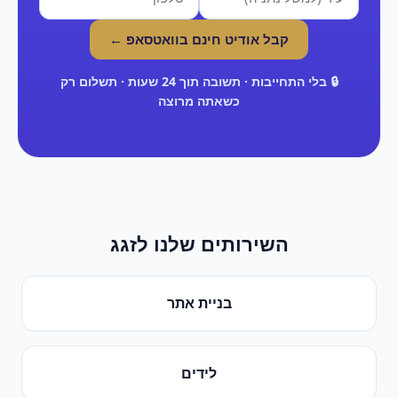
קבל אודיט חינם בוואטסאפ ←
🔒 בלי התחייבות · תשובה תוך 24 שעות · תשלום רק
כשאתה מרוצה
השירותים שלנו ל
זגג
בניית אתר
לידים