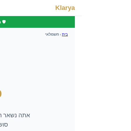
Klarya
🛡️
בית
›
חשמלאי
כ
אתה נשאר
ח
סושיאל וסוכן I