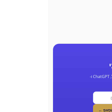
השאר את הפרטים ונחזור אליך תוך 24 שעות עם דוח אמיתי על הנוכחות שלך בגוגל, ChatGPT ו-
טסאפ ←