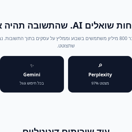
אלים AI. שהתשובה תהיה אתה.
ChatGPT עבר 800 מיליון משתמשים בשבוע וממליץ על עסקים בתוך התשובות. 
שתצוטט.
✨
🔎
Gemini
Perplexity
מצטט 97%
בכל חיפוש גוגל
עוד שירותים דיגיטליים