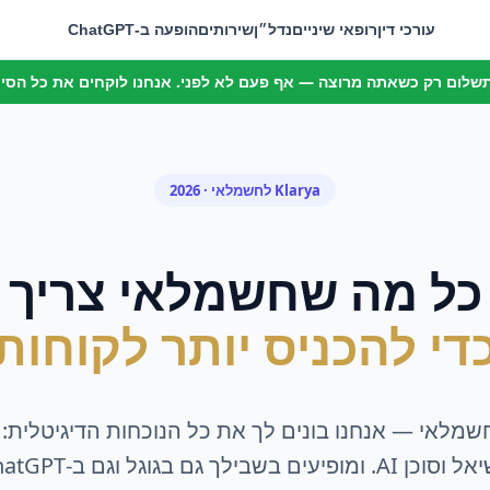
עורכי דין
רופאי שיניים
נדל״ן
שירותים
הופעה ב-ChatGPT
 תשלום רק כשאתה מרוצה — אף פעם לא לפני. אנחנו לוקחים את כל הסיכו
Klarya ל
חשמלאי
· 2026
כל מה ש
חשמלאי
צריך
די להכניס יותר לקוחות
שמלאי
— אנחנו בונים לך את כל הנוכחות הדיגיטלית: 
A. ומופיעים בשבילך גם בגוגל וגם ב-ChatGPT.