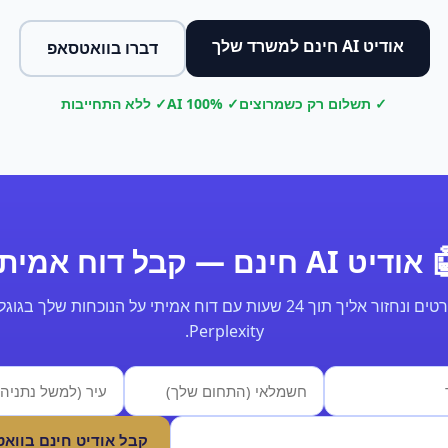
אודיט AI חינם למשרד שלך
דברו בוואטסאפ
✓ תשלום רק כשמרוצים
✓ 100% AI
✓ ללא התחייבות
ודיט AI חינם — קבל דוח אמיתי
Perplexity.
קבל אודיט חינם בווא