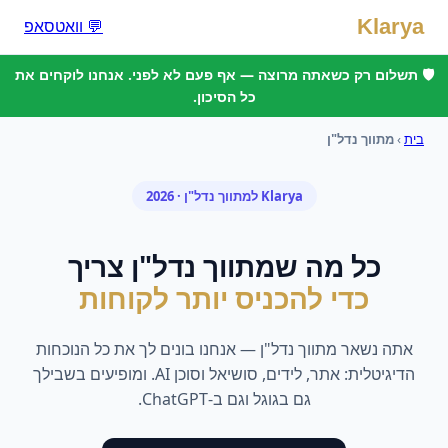
Klarya
💬 וואטסאפ
🛡️ תשלום רק כשאתה מרוצה — אף פעם לא לפני. אנחנו לוקחים את
כל הסיכון.
בית
›
מתווך נדל"ן
Klarya ל
מתווך נדל"ן
· 2026
כל מה ש
מתווך נדל"ן
צריך
כדי להכניס יותר לקוחות
אתה נשאר
מתווך נדל"ן
— אנחנו בונים לך את כל הנוכחות
הדיגיטלית: אתר, לידים, סושיאל וסוכן AI. ומופיעים בשבילך
גם בגוגל וגם ב-ChatGPT.