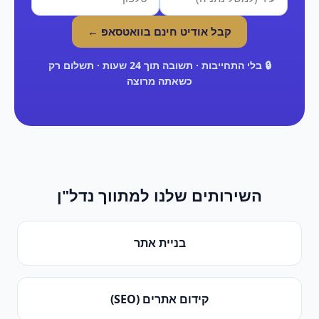
קבל אודיט חינם בוואטסאפ ←
🔒 בלי התחייבות · תשובה תוך 24 שעות · תשלום רק
כשאתה מרוצה
השירותים שלנו ל
מתווך נדל"ן
בניית אתר
קידום אתרים (SEO)