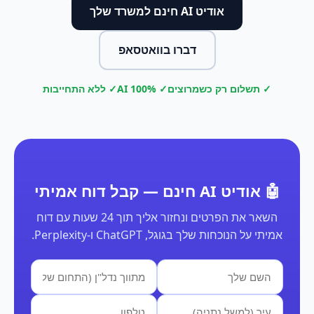
אודיט AI חינם למשרד שלך
דברו בוואטסאפ
✓ תשלום רק כשמרוצים
✓ 100% AI
✓ ללא התחייבות
🤖 אודיט AI חינם — קבל דוח אמיתי
השאר את הפרטים ונחזור אליך תוך 24 שעות עם דוח
אמיתי על הנוכחות שלך בגוגל, ChatGPT ו-Perplexity.