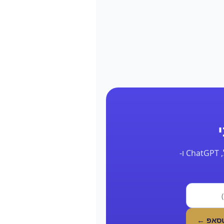
השאר את הפרטים ונחזור אליך תוך 24 שעות עם דוח אמיתי על הנוכחות שלך בגוגל, ChatGPT ו-
טסאפ ←