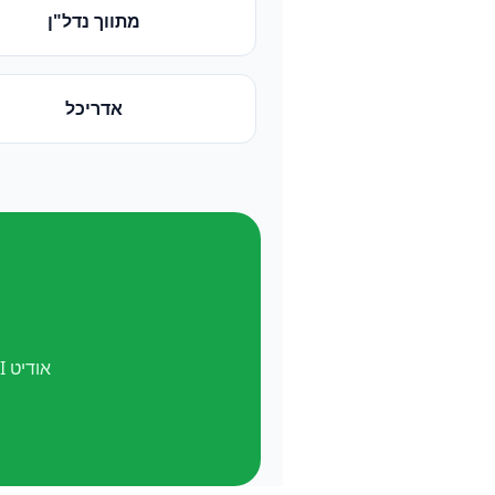
מתווך נדל"ן
אדריכל
אודיט AI חינם. ואל תשכח —