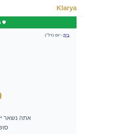
Klarya
🛡️
בית
›
יזם נדל"ן
כ
אתה נשאר
י
סושיאל וסוכן I