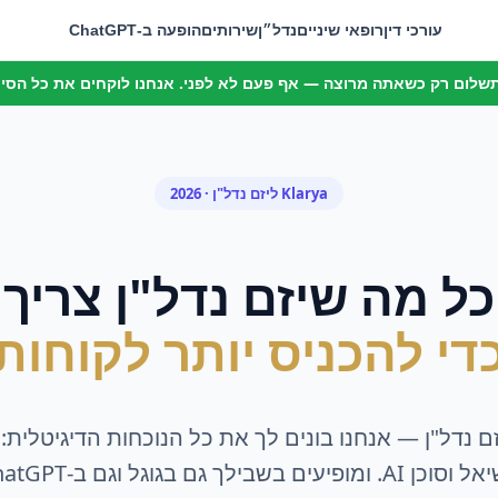
עורכי דין
רופאי שיניים
נדל״ן
שירותים
הופעה ב-ChatGPT
 תשלום רק כשאתה מרוצה — אף פעם לא לפני. אנחנו לוקחים את כל הסיכו
Klarya ל
יזם נדל"ן
· 2026
כל מה ש
יזם נדל"ן
צריך
די להכניס יותר לקוחות
זם נדל"ן
— אנחנו בונים לך את כל הנוכחות הדיגיטלית: 
A. ומופיעים בשבילך גם בגוגל וגם ב-ChatGPT.