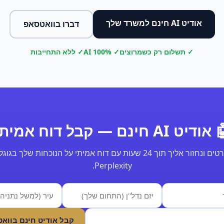
אודיט AI חינם למשרד שלך
דברו בוואטסאפ
✓ תשלום רק כשמרוצים
✓ 100% AI
✓ ללא התחייבות
ודיט AI חינם — קבל דוח אמיתי
Perplexity.
קבל אודיט חינם בווא