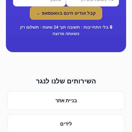
קבל אודיט חינם בוואטסאפ ←
🔒 בלי התחייבות · תשובה תוך 24 שעות · תשלום רק
כשאתה מרוצה
השירותים שלנו ל
נגר
בניית אתר
לידים