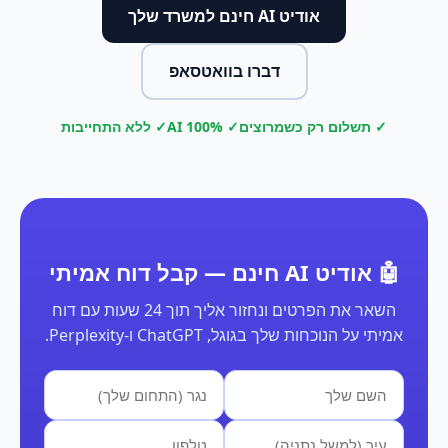
אודיט AI חינם למשרד שלך
דברו בוואטסאפ
✓ תשלום רק כשמרוצים
✓ 100% AI
✓ ללא התחייבות
🤖 אודיט AI חינם — קבל דוח אמיתי
השאר את הפרטים ונחזור אליך תוך 24 שעות עם דוח
אמיתי על הנוכחות שלך בגוגל, ChatGPT ו-Perplexity.