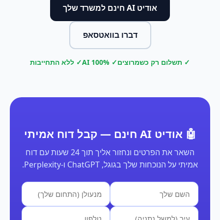
אודיט AI חינם למשרד שלך
דברו בוואטסאפ
✓ תשלום רק כשמרוצים
✓ 100% AI
✓ ללא התחייבות
🤖 אודיט AI חינם — קבל דוח אמיתי
השאר את הפרטים ונחזור אליך תוך 24 שעות עם דוח
אמיתי על הנוכחות שלך בגוגל, ChatGPT ו-Perplexity.