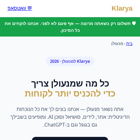
Klarya
💬 וואטסאפ
🛡️ תשלום רק כשאתה מרוצה — אף פעם לא לפני. אנחנו לוקחים את
כל הסיכון.
בית
›
מנעולן
Klarya ל
מנעולן
· 2026
כל מה ש
מנעולן
צריך
כדי להכניס יותר לקוחות
אתה נשאר
מנעולן
— אנחנו בונים לך את כל הנוכחות
הדיגיטלית: אתר, לידים, סושיאל וסוכן AI. ומופיעים בשבילך
גם בגוגל וגם ב-ChatGPT.