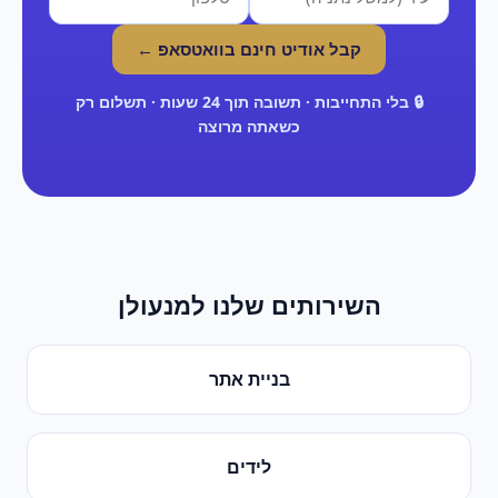
קבל אודיט חינם בוואטסאפ ←
🔒 בלי התחייבות · תשובה תוך 24 שעות · תשלום רק
כשאתה מרוצה
השירותים שלנו ל
מנעולן
בניית אתר
לידים