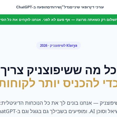
עורכי דין
רופאי שיניים
נדל״ן
שירותים
הופעה ב-ChatGPT
 תשלום רק כשאתה מרוצה — אף פעם לא לפני. אנחנו לוקחים את כל הסיכו
Klarya ל
שיפוצניק
· 2026
כל מה ש
שיפוצניק
צריך
די להכניס יותר לקוחות
יפוצניק
— אנחנו בונים לך את כל הנוכחות הדיגיטלית: 
A. ומופיעים בשבילך גם בגוגל וגם ב-ChatGPT.