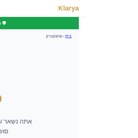
Klarya
🛡️
בית
›
שיפוצניק
כ
אתה נשאר
ש
סושיאל וסוכן I