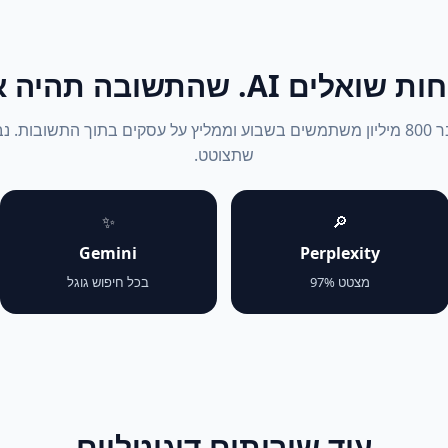
אלים AI. שהתשובה תהיה אתה.
ChatGPT עבר 800 מיליון משתמשים בשבוע וממליץ על עסקים בתוך התשובות. 
שתצוטט.
✨
🔎
Gemini
Perplexity
מצטט 97%
בכל חיפוש גוגל
עוד שירותים דיגיטליים