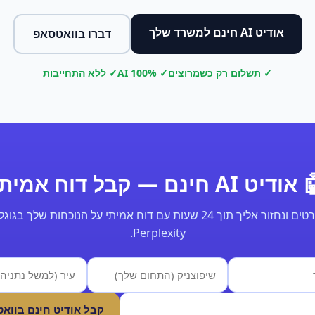
אודיט AI חינם למשרד שלך
דברו בוואטסאפ
✓ תשלום רק כשמרוצים
✓ 100% AI
✓ ללא התחייבות
ודיט AI חינם — קבל דוח אמיתי
Perplexity.
קבל אודיט חינם בווא