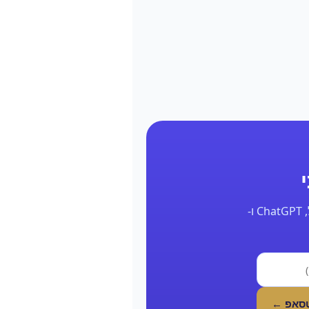
השאר את הפרטים ונחזור אליך תוך 24 שעות עם דוח אמיתי על הנוכחות שלך בגוגל, ChatGPT ו-
טסאפ ←