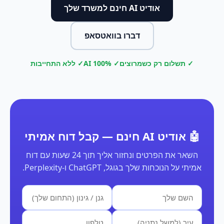
אודיט AI חינם למשרד שלך
דברו בוואטסאפ
✓ תשלום רק כשמרוצים
✓ 100% AI
✓ ללא התחייבות
🤖 אודיט AI חינם — קבל דוח אמיתי
השאר את הפרטים ונחזור אליך תוך 24 שעות עם דוח
אמיתי על הנוכחות שלך בגוגל, ChatGPT ו-Perplexity.