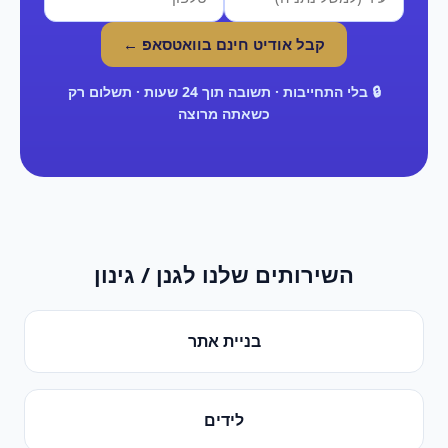
קבל אודיט חינם בוואטסאפ ←
🔒 בלי התחייבות · תשובה תוך 24 שעות · תשלום רק
כשאתה מרוצה
השירותים שלנו ל
גנן / גינון
בניית אתר
לידים