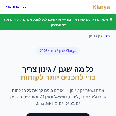
Klarya
💬 וואטסאפ
🛡️ תשלום רק כשאתה מרוצה — אף פעם לא לפני. אנחנו לוקחים את
כל הסיכון.
בית
›
גנן / גינון
Klarya ל
גנן / גינון
· 2026
כל מה ש
גנן / גינון
צריך
כדי להכניס יותר לקוחות
אתה נשאר
גנן / גינון
— אנחנו בונים לך את כל הנוכחות
הדיגיטלית: אתר, לידים, סושיאל וסוכן AI. ומופיעים בשבילך
גם בגוגל וגם ב-ChatGPT.