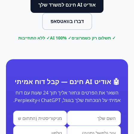
אודיט AI חינם למשרד שלך
דברו בוואטסאפ
✓ תשלום רק כשמרוצים
✓ 100% AI
✓ ללא התחייבות
🤖 אודיט AI חינם — קבל דוח אמיתי
השאר את הפרטים ונחזור אליך תוך 24 שעות עם דוח
אמיתי על הנוכחות שלך בגוגל, ChatGPT ו-Perplexity.