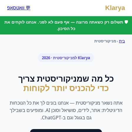
Klarya
💬 וואטסאפ
🛡️ תשלום רק כשאתה מרוצה — אף פעם לא לפני. אנחנו לוקחים את
כל הסיכון.
בית
›
מניקוריסטית
Klarya ל
מניקוריסטית
· 2026
כל מה ש
מניקוריסטית
צריך
כדי להכניס יותר לקוחות
אתה נשאר
מניקוריסטית
— אנחנו בונים לך את כל הנוכחות
הדיגיטלית: אתר, לידים, סושיאל וסוכן AI. ומופיעים בשבילך
גם בגוגל וגם ב-ChatGPT.