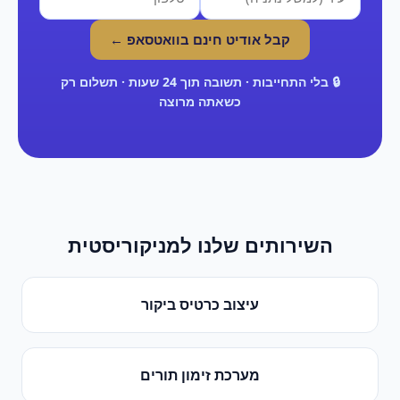
קבל אודיט חינם בוואטסאפ ←
🔒 בלי התחייבות · תשובה תוך 24 שעות · תשלום רק
כשאתה מרוצה
השירותים שלנו ל
מניקוריסטית
עיצוב כרטיס ביקור
מערכת זימון תורים