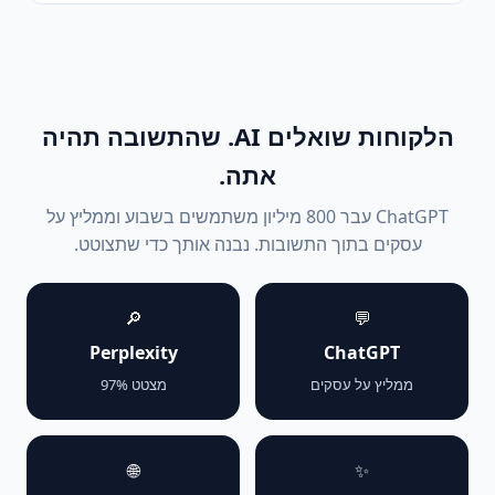
הלקוחות שואלים AI. שהתשובה תהיה
אתה.
ChatGPT עבר 800 מיליון משתמשים בשבוע וממליץ על
עסקים בתוך התשובות. נבנה אותך כדי שתצוטט.
🔎
💬
Perplexity
ChatGPT
ממליץ על עסקים
מצטט 97%
🌐
✨