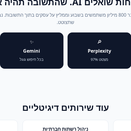
אלים AI. שהתשובה תהיה אתה.
ChatGPT עבר 800 מיליון משתמשים בשבוע וממליץ על עסקים בתוך התשובות. 
שתצוטט.
✨
🔎
Gemini
Perplexity
מצטט 97%
בכל חיפוש גוגל
עוד שירותים דיגיטליים
ניהול רשתות חברתיות