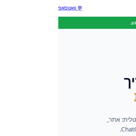
💬 וואטסאפ
ן.
ך
טלית: אתר,