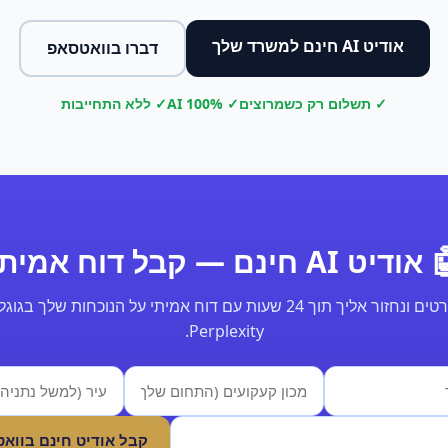
אודיט AI חינם למשרד שלך
דברו בוואטסאפ
✓ תשלום רק כשמרוצים
✓ 100% AI
✓ ללא התחייבות
ודיט AI חינם — קבל דוח אמיתי
Perplexity.
קבל אודיט חינם בווא