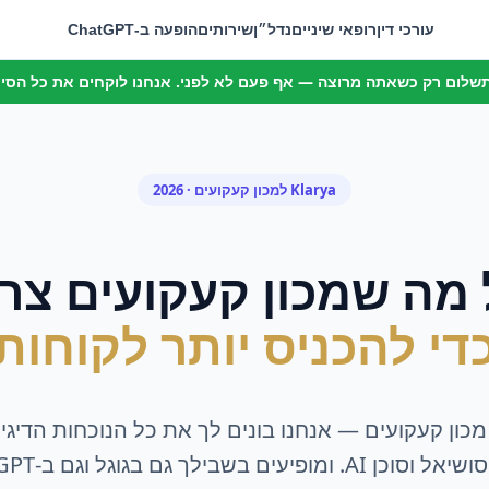
עורכי דין
רופאי שיניים
נדל״ן
שירותים
הופעה ב-ChatGPT
 תשלום רק כשאתה מרוצה — אף פעם לא לפני. אנחנו לוקחים את כל הסיכו
Klarya ל
מכון קעקועים
· 2026
 מה ש
מכון קעקועים
צרי
די להכניס יותר לקוחות
מכון קעקועים
— אנחנו בונים לך את כל הנוכחות הדיגי
A. ומופיעים בשבילך גם בגוגל וגם ב-ChatGPT.