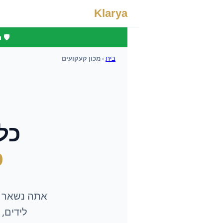
Klarya
🛡️
בית
›
מכון קעקועים
כל
כ
אתה נשאר
לידים, סושיאל וסוכן I