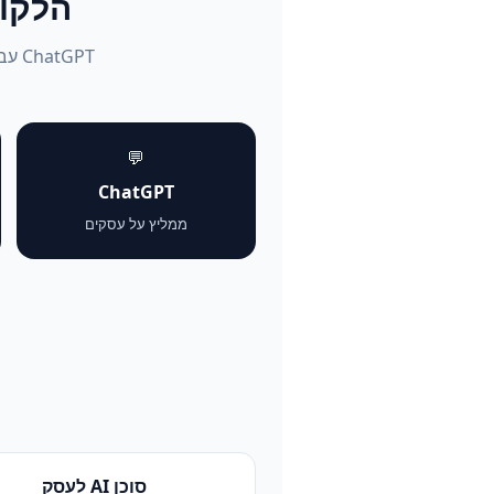
הלקוחות שו
💬
ChatGPT
ממליץ על עסקים
סוכן AI לעסק