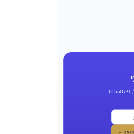
השאר את הפרטים ונחזור אליך תוך 24 שעות עם דוח אמיתי על הנוכחות שלך בגוגל, ChatGPT ו-
טסאפ ←