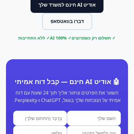
אודיט AI חינם למשרד שלך
דברו בוואטסאפ
✓ תשלום רק כשמרוצים
✓ 100% AI
✓ ללא התחייבות
🤖 אודיט AI חינם — קבל דוח אמיתי
השאר את הפרטים ונחזור אליך תוך 24 שעות עם דוח
אמיתי על הנוכחות שלך בגוגל, ChatGPT ו-Perplexity.