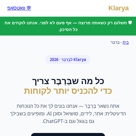
Klarya
💬 וואטסאפ
🛡️ תשלום רק כשאתה מרוצה — אף פעם לא לפני. אנחנו לוקחים את
כל הסיכון.
בית
›
בַּרְבֶּר
Klarya ל
בַּרְבֶּר
· 2026
כל מה ש
בַּרְבֶּר
צריך
כדי להכניס יותר לקוחות
אתה נשאר
בַּרְבֶּר
— אנחנו בונים לך את כל הנוכחות
הדיגיטלית: אתר, לידים, סושיאל וסוכן AI. ומופיעים בשבילך
גם בגוגל וגם ב-ChatGPT.