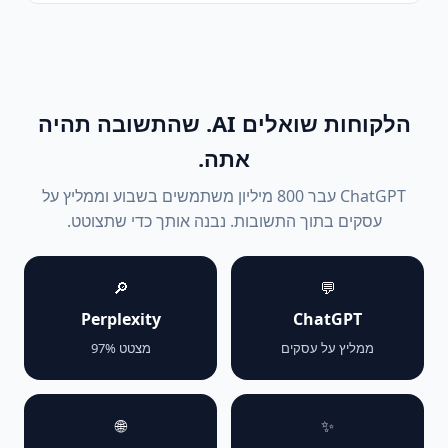
הלקוחות שואלים AI. שהתשובה תהיה
אתה.
ChatGPT עבר 800 מיליון משתמשים בשבוע וממליץ על
עסקים בתוך התשובות. נבנה אותך כדי שתצוטט.
🔎
💬
Perplexity
ChatGPT
ממליץ על עסקים
מצטט 97%
🌐
✨