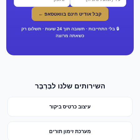
קבל אודיט חינם בוואטסאפ ←
🔒 בלי התחייבות · תשובה תוך 24 שעות · תשלום רק
כשאתה מרוצה
השירותים שלנו ל
בַּרְבֶּר
עיצוב כרטיס ביקור
מערכת זימון תורים