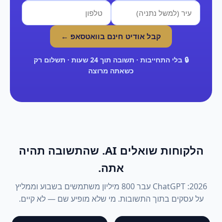
קבל אודיט חינם בוואטסאפ ←
🔒 בלי התחייבות · תשובה תוך 24 שעות · תשלום רק
כשאתה מרוצה
הלקוחות שואלים AI. שהתשובה תהיה
אתה.
2026: ChatGPT עבר 800 מיליון משתמשים בשבוע וממליץ
על עסקים בתוך התשובות. מי שלא מופיע שם — לא קיים.