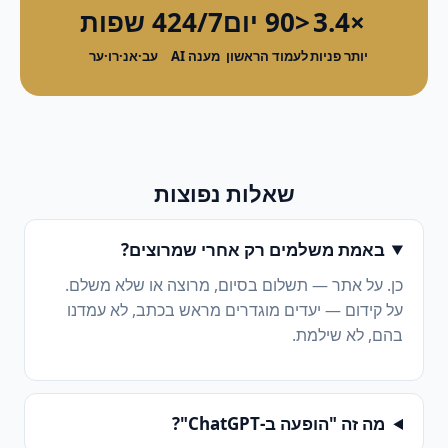
×3.4
<90 יום
24/7
4 שפות
יותר פניות
לעמוד הראשון
מענה AI
עב·אנ·רו·ער
שאלות נפוצות
באמת משלמים רק אחרי שמרוצים?
כן. על אתר — תשלום בסיום, מרוצה או שלא משלם.
על קידום — יעדים מוגדרים מראש בכתב, לא עמדנו
בהם, לא שילמת.
מה זה "הופעה ב-ChatGPT"?