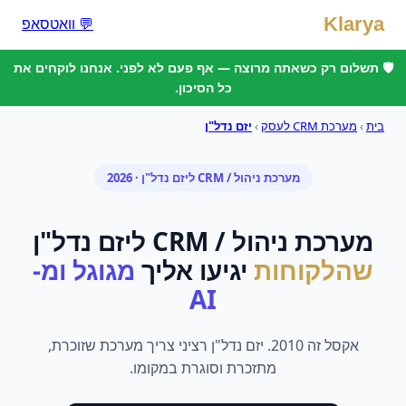
Klarya
💬 וואטסאפ
🛡️ תשלום רק כשאתה מרוצה — אף פעם לא לפני. אנחנו לוקחים את
כל הסיכון.
בית
›
מערכת CRM לעסק
›
יזם נדל"ן
מערכת ניהול / CRM
ל
יזם נדל"ן
· 2026
מערכת ניהול / CRM
ל
יזם נדל"ן
שהלקוחות
יגיעו אליך
מגוגל ומ-
AI
אקסל זה 2010. יזם נדל"ן רציני צריך מערכת שזוכרת,
מתזכרת וסוגרת במקומו.