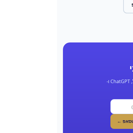
השאר את הפרטים ונחזור אליך תוך 24 שעות עם דוח אמיתי על הנוכחות שלך בגוגל, ChatGPT ו-
טסאפ ←