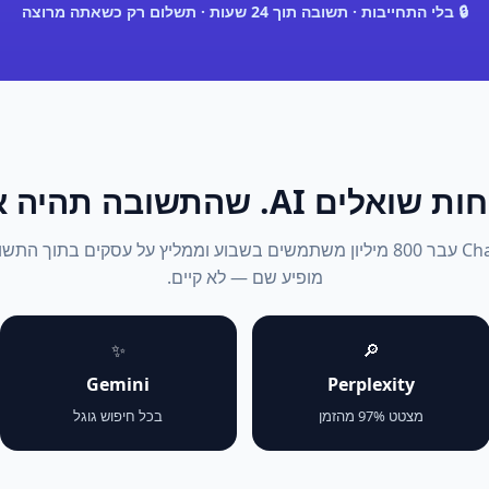
🔒 בלי התחייבות · תשובה תוך 24 שעות · תשלום רק כשאתה מרוצה
אלים AI. שהתשובה תהיה אתה.
2026: ChatGPT עבר 800 מיליון משתמשים בשבוע וממליץ על עסקים בתוך 
מופיע שם — לא קיים.
✨
🔎
Gemini
Perplexity
מצטט 97% מהזמן
בכל חיפוש גוגל