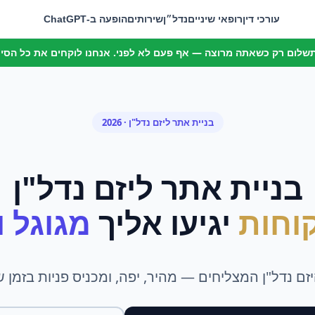
עורכי דין
רופאי שיניים
נדל״ן
שירותים
הופעה ב-ChatGPT
 תשלום רק כשאתה מרוצה — אף פעם לא לפני. אנחנו לוקחים את כל הסיכו
בניית אתר
ל
יזם נדל"ן
· 2026
בניית אתר
ל
יזם נדל"ן
וחות
יגיעו אליך
מגוגל ומ
ם נדל"ן המצליחים — מהיר, יפה, ומכניס פניות בזמן 