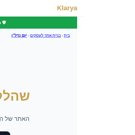
Klarya
🛡️
בית
›
בניית אתר לעסקים
›
יזם נדל"ן
שהלק
האתר של היז