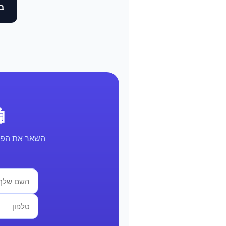
בד
🤖 א