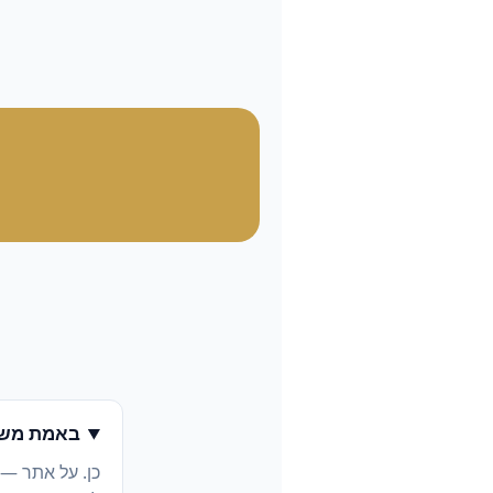
באמת משל
כן. על אתר —