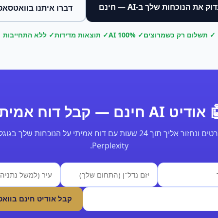
וק את הנוכחות שלך ב-AI — חינם
דברו איתנו בוואטסאפ
✓ תשלום רק כשמרוצים
✓ 100% AI
✓ תוצאות מדידות
✓ ללא התחייבות
ודיט AI חינם — קבל דוח אמיתי
Perplexity.
קבל אודיט חינם בווא