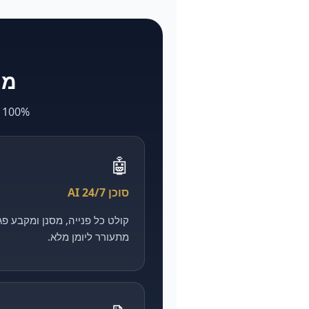
מה ש-larya
100% AI. מה שאצל אחרים לוקח חודשים ועולה הון — אצלנו מהיר, מדיד וזול יותר.
🤖
סוכן AI 24/7
מתעורר ליומן מלא.