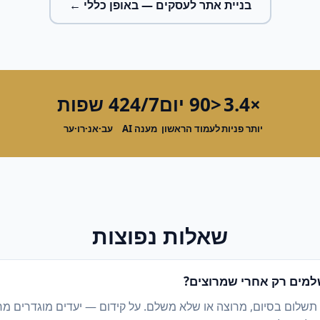
בניית אתר לעסקים
— באופן כללי ←
×3.4
<90 יום
24/7
4 שפות
יותר פניות
לעמוד הראשון
מענה AI
עב·אנ·רו·ער
שאלות נפוצות
מים רק אחרי שמרוצים?
 תשלום בסיום, מרוצה או שלא משלם. על קידום — יעדים מוגדרים מ