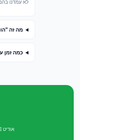
לא עמדנו בהם
מה זה "הופעה ב-
כמה זמן ע
אודיט AI חינם. ואל תשכח —