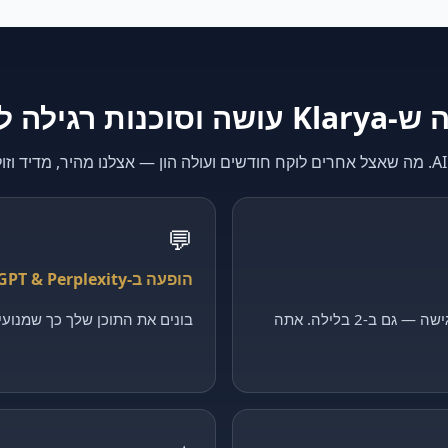
K עושה וסוכנות רגילה לא
💬
הופעה ב-ChatGPT & Perplexity
קולט כל פנייה, מסנן ומקבע פגישה — גם ב-2 בלילה. אתה
בונים את התוכן שלך כך שמנועי ה-AI יצטטו דווקא 