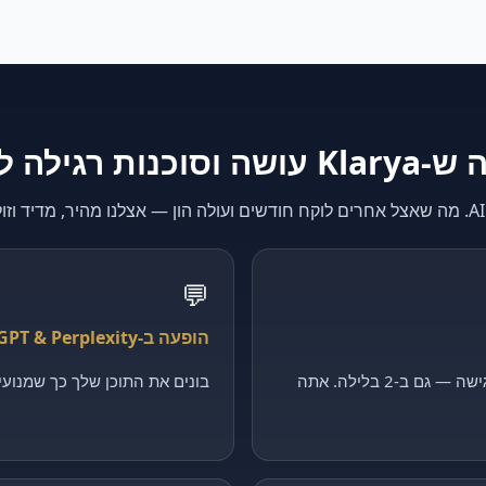
K עושה וסוכנות רגילה לא
💬
הופעה ב-ChatGPT & Perplexity
קולט כל פנייה, מסנן ומקבע פגישה — גם ב-2 בלילה. אתה
בונים את התוכן שלך כך שמנועי ה-AI יצטטו דווקא 