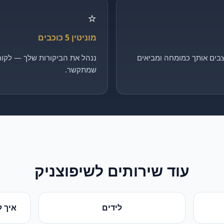
⭐
מוניטין 5 כוכבים
בים אותך כמומחה ומביאים
ננהל את הביקורות שלך — לקוח 
שמתקשר.
עוד שירותים ל
שיפוצניק
לידים
איך ל