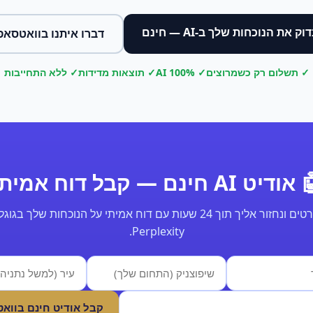
וק את הנוכחות שלך ב-AI — חינם
דברו איתנו בוואטסאפ
✓ תשלום רק כשמרוצים
✓ 100% AI
✓ תוצאות מדידות
✓ ללא התחייבות
ודיט AI חינם — קבל דוח אמיתי
Perplexity.
קבל אודיט חינם בווא