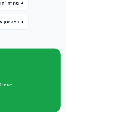
מה זה "הופעה ב-
כמה זמן ע
אודיט AI חינם. ואל תשכח —