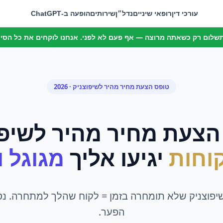
עורכי דין
רופאי שיניים
נדל״ן
שירותים
הופעה ב-ChatGPT
 תשלום רק כשאתה מרוצה — אף פעם לא לפני. אנחנו לוקחים את כל הסיכו
טופס הצעת מחיר מהיר
ל
שיפוצניק
· 2026
הצעת מחיר מהיר
ל
שיפו
וחות
יגיעו אליך
מגוגל ומ
שיפוצניק שלא תומחרה בזמן = לקוח שהלך למתחרה. נס
הפער.