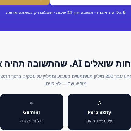
🔒 בלי התחייבות · תשובה תוך 24 שעות · תשלום רק כשאתה מרוצה
אלים AI. שהתשובה תהיה אתה.
2026: ChatGPT עבר 800 מיליון משתמשים בשבוע וממליץ על עסקים בתוך 
מופיע שם — לא קיים.
✨
🔎
Gemini
Perplexity
מצטט 97% מהזמן
בכל חיפוש גוגל