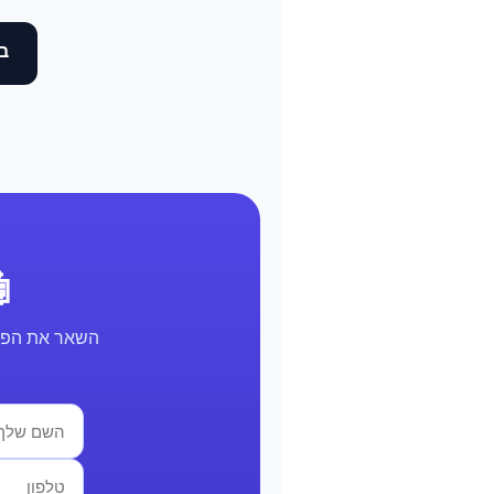
בד
🤖 א