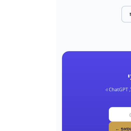
השאר את הפרטים ונחזור אליך תוך 24 שעות עם דוח אמיתי על הנוכחות שלך בגוגל, ChatGPT ו-
טסאפ ←