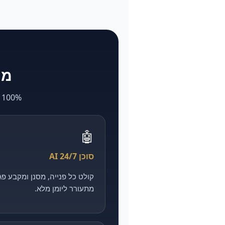
מה ש-larya
100% AI. מה שאצל אחרים לוקח חודשים ועולה הון — אצלנו מהיר, מדיד וזול יותר.
🤖
סוכן AI 24/7
מתעורר ליומן מלא.