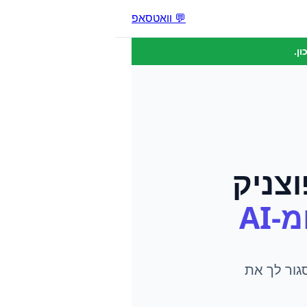
💬 וואטסאפ
ן.
צניק
-AI
גור לך את