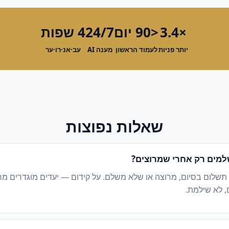
×3.4
<90 יום
24/7
4 שפות
יותר פניות
לעמוד הראשון
מענה AI
עב·אנ·רו·ער
שאלות נפוצות
מים רק אחרי שמרוצים?
 תשלום בסיום, מרוצה או שלא משלם. על קידום — יעדים מוגדרים מ
, לא שילמת.