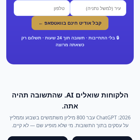
קבל אודיט חינם בוואטסאפ ←
🔒 בלי התחייבות · תשובה תוך 24 שעות · תשלום רק
כשאתה מרוצה
הלקוחות שואלים AI. שהתשובה תהיה
אתה.
2026: ChatGPT עבר 800 מיליון משתמשים בשבוע וממליץ
על עסקים בתוך התשובות. מי שלא מופיע שם — לא קיים.