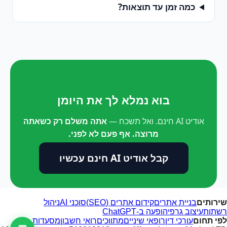
כמה זמן עד תוצאות?
בוא נמלא לך את היומן
אודיט AI חינם. ואל תשכח —
אתה משלם רק כשאתה
מרוצה. אף פעם לא לפני.
קבל אודיט AI חינם עכשיו
שירותים
בניית אתרים
קידום אתרים (SEO)
סוכני AI
ניהול
רשתות
עיצוב גרפי
הופעה ב-ChatGPT
לפי תחום
עורכי דין
רופאי שיניים
מתווכים
רואי חשבון
מסעדות