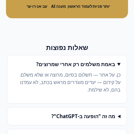
יותר פניות
לעמוד הראשון
מענה AI
עב·אנ·רו·ער
שאלות נפוצות
באמת משלמים רק אחרי שמרוצים?
כן. על אתר — תשלום בסיום, מרוצה או שלא משלם.
על קידום — יעדים מוגדרים מראש בכתב, לא עמדנו
בהם, לא שילמת.
מה זה "הופעה ב-ChatGPT"?