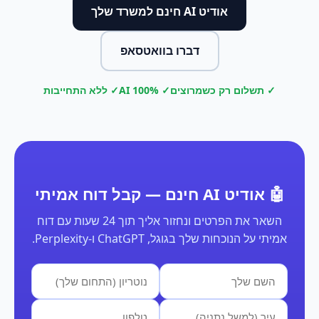
אודיט AI חינם למשרד שלך
דברו בוואטסאפ
✓ תשלום רק כשמרוצים
✓ 100% AI
✓ ללא התחייבות
🤖 אודיט AI חינם — קבל דוח אמיתי
השאר את הפרטים ונחזור אליך תוך 24 שעות עם דוח
אמיתי על הנוכחות שלך בגוגל, ChatGPT ו-Perplexity.