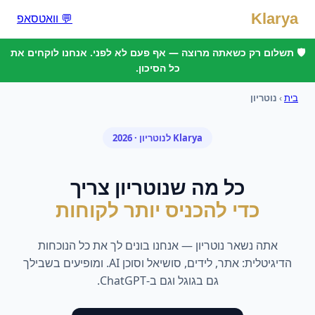
Klarya
💬 וואטסאפ
🛡️ תשלום רק כשאתה מרוצה — אף פעם לא לפני. אנחנו לוקחים את
כל הסיכון.
בית
›
נוטריון
Klarya ל
נוטריון
· 2026
כל מה ש
נוטריון
צריך
כדי להכניס יותר לקוחות
אתה נשאר
נוטריון
— אנחנו בונים לך את כל הנוכחות
הדיגיטלית: אתר, לידים, סושיאל וסוכן AI. ומופיעים בשבילך
גם בגוגל וגם ב-ChatGPT.