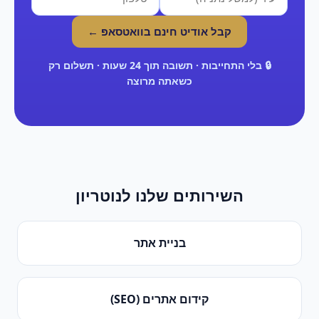
קבל אודיט חינם בוואטסאפ ←
🔒 בלי התחייבות · תשובה תוך 24 שעות · תשלום רק
כשאתה מרוצה
השירותים שלנו ל
נוטריון
בניית אתר
קידום אתרים (SEO)