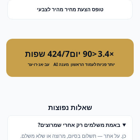
טופס הצעת מחיר מהיר
ל
צבעי
×3.4
<90 יום
24/7
4 שפות
יותר פניות
לעמוד הראשון
מענה AI
עב·אנ·רו·ער
שאלות נפוצות
באמת משלמים רק אחרי שמרוצים?
כן. על אתר — תשלום בסיום, מרוצה או שלא משלם.