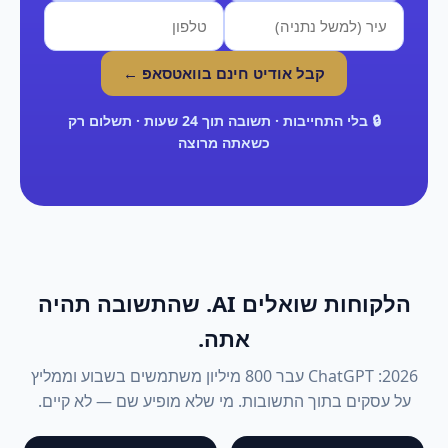
קבל אודיט חינם בוואטסאפ ←
🔒 בלי התחייבות · תשובה תוך 24 שעות · תשלום רק
כשאתה מרוצה
הלקוחות שואלים AI. שהתשובה תהיה
אתה.
2026: ChatGPT עבר 800 מיליון משתמשים בשבוע וממליץ
על עסקים בתוך התשובות. מי שלא מופיע שם — לא קיים.