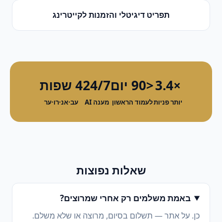
תפריט דיגיטלי והזמנות
ל
קייטרינג
×3.4
<90 יום
24/7
4 שפות
יותר פניות
לעמוד הראשון
מענה AI
עב·אנ·רו·ער
שאלות נפוצות
באמת משלמים רק אחרי שמרוצים?
כן. על אתר — תשלום בסיום, מרוצה או שלא משלם.