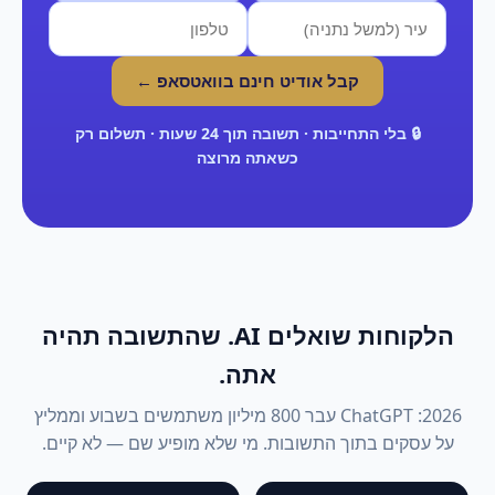
קבל אודיט חינם בוואטסאפ ←
🔒 בלי התחייבות · תשובה תוך 24 שעות · תשלום רק
כשאתה מרוצה
הלקוחות שואלים AI. שהתשובה תהיה
אתה.
2026: ChatGPT עבר 800 מיליון משתמשים בשבוע וממליץ
על עסקים בתוך התשובות. מי שלא מופיע שם — לא קיים.