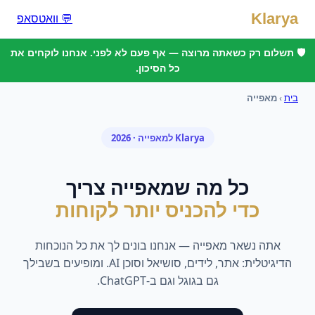
Klarya
💬 וואטסאפ
🛡️ תשלום רק כשאתה מרוצה — אף פעם לא לפני. אנחנו לוקחים את
כל הסיכון.
בית
›
מאפייה
Klarya ל
מאפייה
· 2026
כל מה ש
מאפייה
צריך
כדי להכניס יותר לקוחות
אתה נשאר
מאפייה
— אנחנו בונים לך את כל הנוכחות
הדיגיטלית: אתר, לידים, סושיאל וסוכן AI. ומופיעים בשבילך
גם בגוגל וגם ב-ChatGPT.