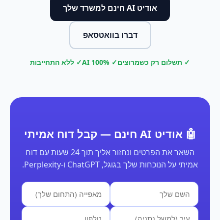
אודיט AI חינם למשרד שלך
דברו בוואטסאפ
✓ תשלום רק כשמרוצים
✓ 100% AI
✓ ללא התחייבות
🤖 אודיט AI חינם — קבל דוח אמיתי
השאר את הפרטים ונחזור אליך תוך 24 שעות עם דוח
אמיתי על הנוכחות שלך בגוגל, ChatGPT ו-Perplexity.