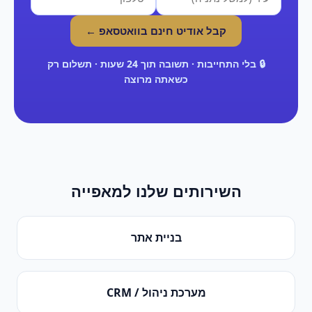
קבל אודיט חינם בוואטסאפ ←
🔒 בלי התחייבות · תשובה תוך 24 שעות · תשלום רק
כשאתה מרוצה
השירותים שלנו ל
מאפייה
בניית אתר
מערכת ניהול / CRM