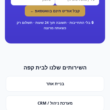
קבל אודיט חינם בוואטסאפ ←
🔒 בלי התחייבות · תשובה תוך 24 שעות · תשלום רק
כשאתה מרוצה
השירותים שלנו ל
בית קפה
בניית אתר
מערכת ניהול / CRM