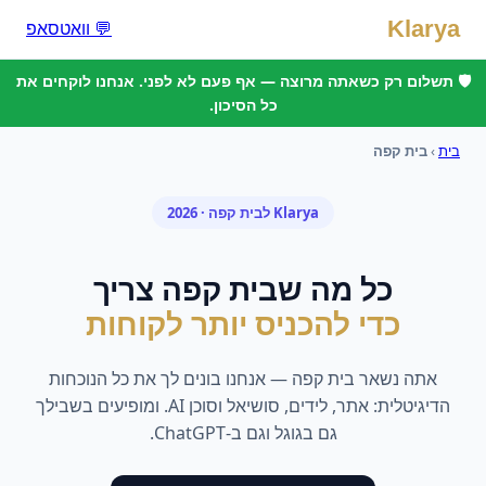
Klarya
💬 וואטסאפ
🛡️ תשלום רק כשאתה מרוצה — אף פעם לא לפני. אנחנו לוקחים את
כל הסיכון.
בית
›
בית קפה
Klarya ל
בית קפה
· 2026
כל מה ש
בית קפה
צריך
כדי להכניס יותר לקוחות
אתה נשאר
בית קפה
— אנחנו בונים לך את כל הנוכחות
הדיגיטלית: אתר, לידים, סושיאל וסוכן AI. ומופיעים בשבילך
גם בגוגל וגם ב-ChatGPT.