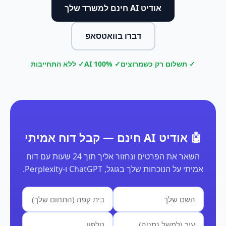
אודיט AI חינם למשרד שלך
דברו בוואטסאפ
✓ תשלום רק כשמרוצים
✓ 100% AI
✓ ללא התחייבות
🤖 אודיט AI חינם — קבל דוח אמיתי
השאר את הפרטים ונחזור אליך תוך 24 שעות עם דוח
אמיתי על הנוכחות שלך בגוגל, ChatGPT ו-Perplexity.