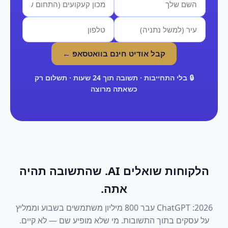
קבל אודיט חינם בוואטסאפ ←
🔒 בלי התחייבות · תשובה תוך 24 שעות · תשלום רק
כשאתה מרוצה
הלקוחות שואלים AI. שהתשובה תהיה
אתה.
2026: ChatGPT עבר 800 מיליון משתמשים בשבוע וממליץ
על עסקים בתוך התשובות. מי שלא מופיע שם — לא קיים.