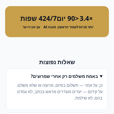
×3.4
<90 יום
24/7
4 שפות
יותר פניות
לעמוד הראשון
מענה AI
עב·אנ·רו·ער
שאלות נפוצות
באמת משלמים רק אחרי שמרוצים?
כן. על אתר — תשלום בסיום, מרוצה או שלא משלם.
על קידום — יעדים מוגדרים מראש בכתב, לא עמדנו
בהם, לא שילמת.