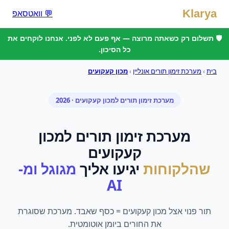
Klarya
💬 וואטסאפ
🛡️ תשלום רק כשאתה מרוצה — אף פעם לא לפני. אנחנו לוקחים את
כל הסיכון.
בית
›
מערכת זימון תורים אונליין
›
מכון קעקועים
מערכת זימון תורים
ל
מכון קעקועים
· 2026
מערכת זימון תורים
ל
מכון
קעקועים
שהלקוחות
יגיעו אליך
מגוגל ומ-
AI
תור פנוי אצל מכון קעקועים = כסף שאבד. מערכת שסוגרת
את החורים ביומן אוטומטית.