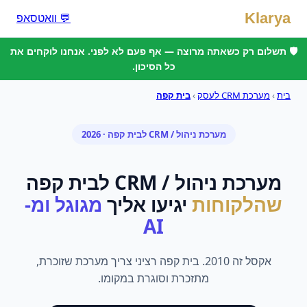
Klarya
💬 וואטסאפ
🛡️ תשלום רק כשאתה מרוצה — אף פעם לא לפני. אנחנו לוקחים את
כל הסיכון.
בית
›
מערכת CRM לעסק
›
בית קפה
מערכת ניהול / CRM
ל
בית קפה
· 2026
מערכת ניהול / CRM
ל
בית קפה
שהלקוחות
יגיעו אליך
מגוגל ומ-
AI
אקסל זה 2010. בית קפה רציני צריך מערכת שזוכרת,
מתזכרת וסוגרת במקומו.