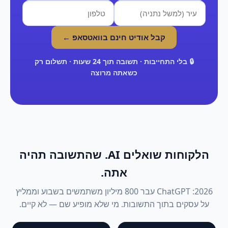
קבל אודיט חינם בוואטסאפ ←
🔒 בלי התחייבות · תשובה תוך 24 שעות · תשלום רק
כשאתה מרוצה
הלקוחות שואלים AI. שהתשובה תהיה
אתה.
2026: ChatGPT עבר 800 מיליון משתמשים בשבוע וממליץ
על עסקים בתוך התשובות. מי שלא מופיע שם — לא קיים.