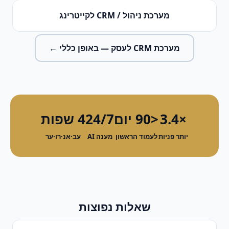
מערכת ניהול / CRM
ל
קייטרינג
מערכת CRM לעסק
— באופן כללי ←
×3.4
<90 יום
24/7
4 שפות
יותר פניות
לעמוד הראשון
מענה AI
עב·אנ·רו·ער
שאלות נפוצות