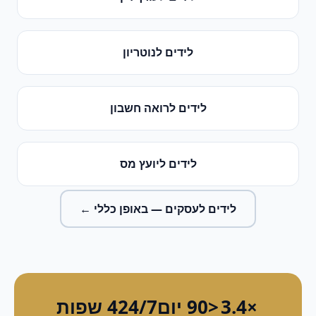
לידים
ל
נוטריון
לידים
ל
רואה חשבון
לידים
ל
יועץ מס
לידים לעסקים
— באופן כללי ←
×3.4
<90 יום
24/7
4 שפות