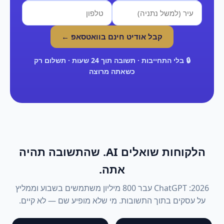
קבל אודיט חינם בוואטסאפ ←
🔒 בלי התחייבות · תשובה תוך 24 שעות · תשלום רק
כשאתה מרוצה
הלקוחות שואלים AI. שהתשובה תהיה
אתה.
2026: ChatGPT עבר 800 מיליון משתמשים בשבוע וממליץ
על עסקים בתוך התשובות. מי שלא מופיע שם — לא קיים.