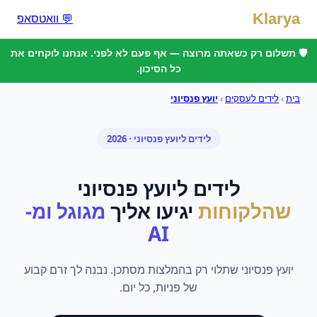
Klarya
💬 וואטסאפ
🛡️ תשלום רק כשאתה מרוצה — אף פעם לא לפני. אנחנו לוקחים את
כל הסיכון.
בית
›
לידים לעסקים
›
יועץ פנסיוני
לידים
ל
יועץ פנסיוני
· 2026
לידים
ל
יועץ פנסיוני
שהלקוחות
יגיעו אליך
מגוגל ומ-
AI
יועץ פנסיוני שתלוי רק בהמלצות מסתכן. נבנה לך זרם קבוע
של פניות, כל יום.