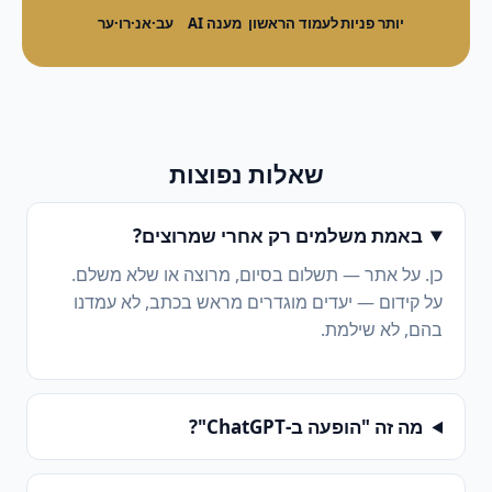
יותר פניות
לעמוד הראשון
מענה AI
עב·אנ·רו·ער
שאלות נפוצות
באמת משלמים רק אחרי שמרוצים?
כן. על אתר — תשלום בסיום, מרוצה או שלא משלם.
על קידום — יעדים מוגדרים מראש בכתב, לא עמדנו
בהם, לא שילמת.
מה זה "הופעה ב-ChatGPT"?