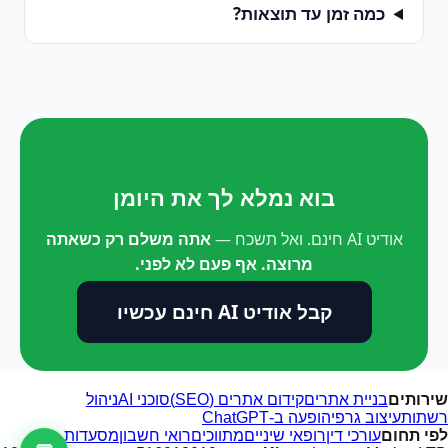
כמה זמן עד תוצאות?
בוא נמלא לך את היומן
אודיט AI חינם. ואל תשכח —
אתה משלם רק כשאתה
מרוצה. אף פעם לא לפני.
קבל אודיט AI חינם עכשיו
שירותים
בניית אתרים
קידום אתרים (SEO)
סוכני AI
ניהול
רשתות
עיצוב גרפי
הופעה ב-ChatGPT
לפי תחום
עורכי דין
רופאי שיניים
מתווכים
רואי חשבון
מסעדות