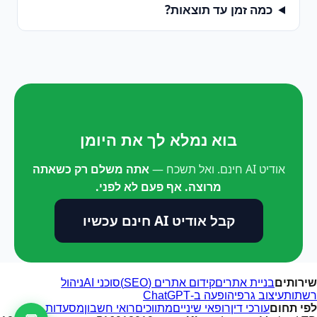
כמה זמן עד תוצאות?
בוא נמלא לך את היומן
אודיט AI חינם. ואל תשכח —
אתה משלם רק כשאתה
מרוצה. אף פעם לא לפני.
קבל אודיט AI חינם עכשיו
שירותים
בניית אתרים
קידום אתרים (SEO)
סוכני AI
ניהול
רשתות
עיצוב גרפי
הופעה ב-ChatGPT
לפי תחום
עורכי דין
רופאי שיניים
מתווכים
רואי חשבון
מסעדות