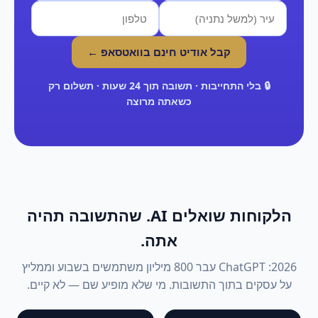
קבל אודיט חינם בוואטסאפ ←
🔒 בלי התחייבות · תשובה תוך 24 שעות · תשלום רק
כשאתה מרוצה
הלקוחות שואלים AI. שהתשובה תהיה
אתה.
2026: ChatGPT עבר 800 מיליון משתמשים בשבוע וממליץ
על עסקים בתוך התשובות. מי שלא מופיע שם — לא קיים.