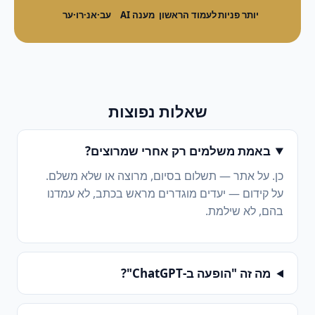
יותר פניות
לעמוד הראשון
מענה AI
עב·אנ·רו·ער
שאלות נפוצות
באמת משלמים רק אחרי שמרוצים?
כן. על אתר — תשלום בסיום, מרוצה או שלא משלם.
על קידום — יעדים מוגדרים מראש בכתב, לא עמדנו
בהם, לא שילמת.
מה זה "הופעה ב-ChatGPT"?