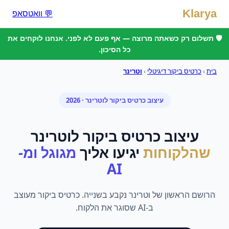
Klarya
💬 וואטסאפ
🛡️ תשלום רק כשאתה מרוצה — אף פעם לא לפני. אנחנו לוקחים את
כל הסיכון.
בית
›
כרטיס ביקור דיגיטלי
›
וטרינר
עיצוב כרטיס ביקור
ל
וטרינר
· 2026
עיצוב כרטיס ביקור
ל
וטרינר
שהלקוחות
יגיעו אליך
מגוגל ומ-
AI
הרושם הראשון של וטרינר נקבע בשנייה. כרטיס ביקור מעוצב
ב-AI שסוגר את הלקוח.