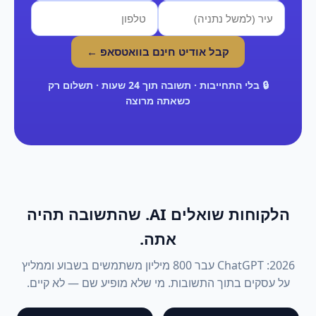
קבל אודיט חינם בוואטסאפ ←
🔒 בלי התחייבות · תשובה תוך 24 שעות · תשלום רק
כשאתה מרוצה
הלקוחות שואלים AI. שהתשובה תהיה
אתה.
2026: ChatGPT עבר 800 מיליון משתמשים בשבוע וממליץ
על עסקים בתוך התשובות. מי שלא מופיע שם — לא קיים.