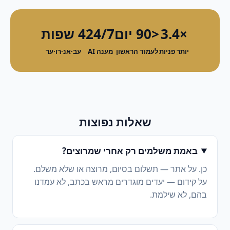
×3.4
<90 יום
24/7
4 שפות
יותר פניות
לעמוד הראשון
מענה AI
עב·אנ·רו·ער
שאלות נפוצות
באמת משלמים רק אחרי שמרוצים?
כן. על אתר — תשלום בסיום, מרוצה או שלא משלם.
על קידום — יעדים מוגדרים מראש בכתב, לא עמדנו
בהם, לא שילמת.