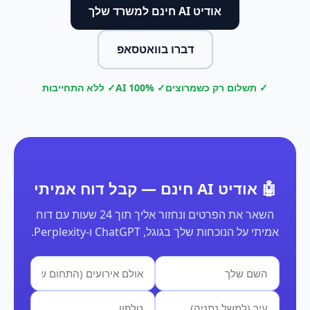
אודיט AI חינם למשרד שלך
דברו בוואטסאפ
✓ תשלום רק כשמרוצים
✓ 100% AI
✓ ללא התחייבות
🤖 אודיט AI חינם — קבל דוח אמיתי
השאר את הפרטים ונחזור אליך תוך 24 שעות עם דוח
אמיתי על הנוכחות שלך בגוגל, ChatGPT ו-Perplexity.