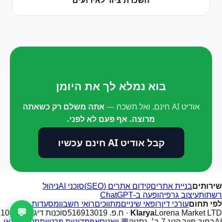
בוא נמלא לך את היומן
אודיט AI חינם. ואל תשכח —
אתה משלם רק כשאתה
מרוצה. אף פעם לא לפני.
קבל אודיט AI חינם עכשיו
שירותים
בניית אתרים
קידום אתרים (SEO)
סוכני AI
ניהול
רשתות
עיצוב גרפי
הופעה ב-ChatGPT
לפי תחום
עורכי דין
רופאי שיניים
מתווכים
רואי חשבון
מסעדות
💬
Lorena Market LTD · ח.פ. 516913019
Klarya
סוכנות דיגיטל 100%
AI
רחוב פייר קניג 7 ב׳, נתניה
💬 וואטסאפ
מדיניות פרטיות
תקנון ותנאי