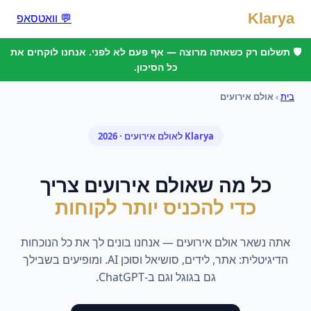
Klarya
💬 וואטסאפ
🛡️ תשלום רק כשאתה מרוצה — אף פעם לא לפני. אנחנו לוקחים את
כל הסיכון.
בית
›
אולם אירועים
Klarya ל
אולם אירועים
· 2026
כל מה ש
אולם אירועים
צריך
כדי להכניס יותר לקוחות
אתה נשאר
אולם אירועים
— אנחנו בונים לך את כל הנוכחות
הדיגיטלית: אתר, לידים, סושיאל וסוכן AI. ומופיעים בשבילך
גם בגוגל וגם ב-ChatGPT.