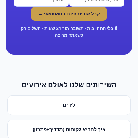
קבל אודיט חינם בוואטסאפ ←
🔒 בלי התחייבות · תשובה תוך 24 שעות · תשלום רק
כשאתה מרוצה
השירותים שלנו ל
אולם אירועים
לידים
איך להביא לקוחות (מדריך+פתרון)