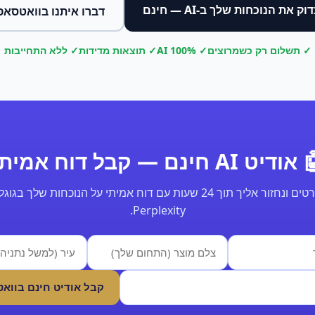
וק את הנוכחות שלך ב-AI — חינם
דברו איתנו בוואטסאפ
✓ תשלום רק כשמרוצים
✓ 100% AI
✓ תוצאות מדידות
✓ ללא התחייבות
ודיט AI חינם — קבל דוח אמיתי
Perplexity.
קבל אודיט חינם בווא