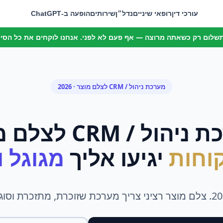
עורכי דין
רופאי שיניים
נדל״ן
שירותים
הופעה ב-ChatGPT
 תשלום רק כשאתה מרוצה — אף פעם לא לפני. אנחנו לוקחים את כל הסיכו
מערכת ניהול / CRM
ל
צלם מוצר
· 2026
 ניהול / CRM
ל
צלם מ
וחות
יגיעו אליך
מגוגל ומ