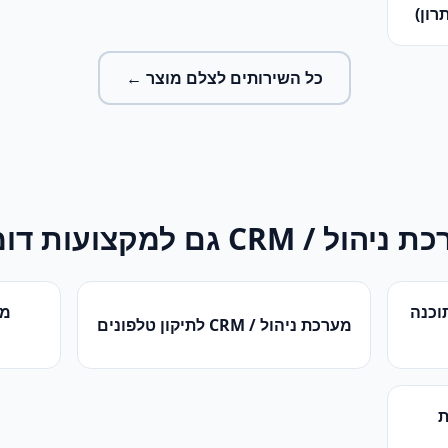
רון)
כל השירותים ל
צלם מוצר
←
ת ניהול / CRM
גם למקצועות דומ
וכנה
מע
מערכת ניהול / CRM
ל
תיקון טלפונים
ת