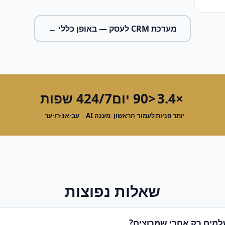
מערכת CRM לעסק
— באופן כללי ←
×3.4
<90 יום
24/7
4 שפות
יותר פניות
לעמוד הראשון
מענה AI
עב·אנ·רו·ער
שאלות נפוצות
מים רק אחרי שמרוצים?