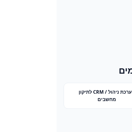
ים
רכת ניהול / CRM
ל
תיקון
מחשבים