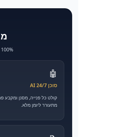
מה ש-larya
100% AI. מה שאצל אחרים לוקח חודשים ועולה הון — אצלנו מהיר, מדיד וזול יותר.
🤖
סוכן AI 24/7
מתעורר ליומן מלא.