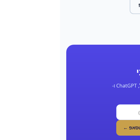
השאר את הפרטים ונחזור אליך תוך 24 שעות עם דוח אמיתי על הנוכחות שלך בגוגל, ChatGPT ו-
טסאפ ←