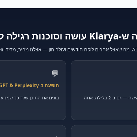
K עושה וסוכנות רגילה לא
💬
הופעה ב-ChatGPT & Perplexity
קולט כל פנייה, מסנן ומקבע פגישה — גם ב-2 בלילה. אתה
בונים את התוכן שלך כך שמנועי ה-AI יצטטו דווקא 