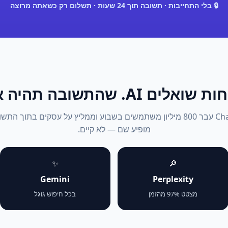
🔒 בלי התחייבות · תשובה תוך 24 שעות · תשלום רק כשאתה מרוצה
אלים AI. שהתשובה תהיה אתה.
2026: ChatGPT עבר 800 מיליון משתמשים בשבוע וממליץ על עסקים בתוך 
מופיע שם — לא קיים.
✨
🔎
Gemini
Perplexity
מצטט 97% מהזמן
בכל חיפוש גוגל