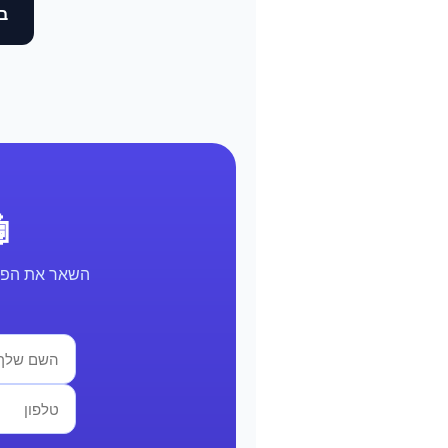
בד
🤖 א