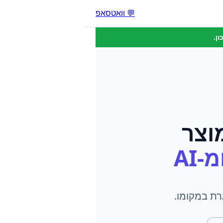
💬 וואטסאפ
ן.
וצר
-AI