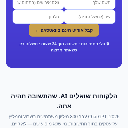
קבל אודיט חינם בוואטסאפ ←
🔒 בלי התחייבות · תשובה תוך 24 שעות · תשלום רק
כשאתה מרוצה
הלקוחות שואלים AI. שהתשובה תהיה
אתה.
2026: ChatGPT עבר 800 מיליון משתמשים בשבוע וממליץ
על עסקים בתוך התשובות. מי שלא מופיע שם — לא קיים.