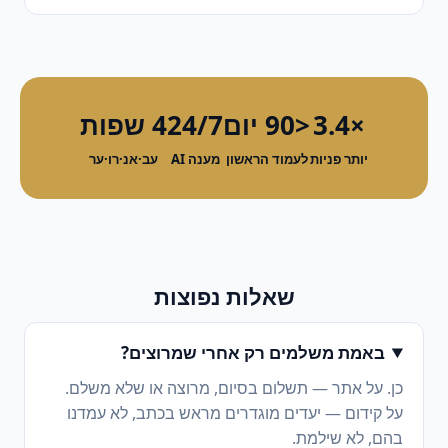
×3.4
<90 יום
24/7
4 שפות
יותר פניות
לעמוד הראשון
מענה AI
עב·אנ·רו·ער
שאלות נפוצות
באמת משלמים רק אחרי שמרוצים?
כן. על אתר — תשלום בסיום, מרוצה או שלא משלם.
על קידום — יעדים מוגדרים מראש בכתב, לא עמדנו
בהם, לא שילמת.