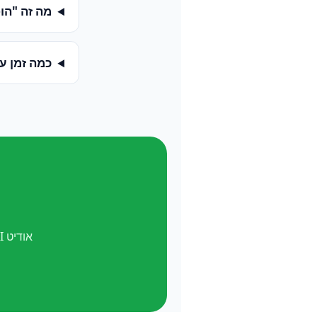
מה זה "הופעה ב-
כמה זמן ע
אודיט AI חינם. ואל תשכח —