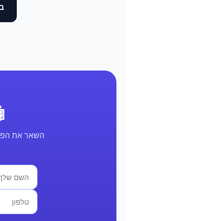
בד
🤖 א