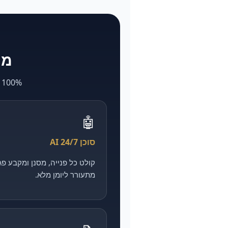
מה ש-larya
100% AI. מה שאצל אחרים לוקח חודשים ועולה הון — אצלנו מהיר, מדיד וזול יותר.
🤖
סוכן AI 24/7
מתעורר ליומן מלא.