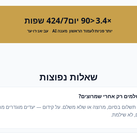
×3.4
<90 יום
24/7
4 שפות
יותר פניות
לעמוד הראשון
מענה AI
עב·אנ·רו·ער
שאלות נפוצות
מים רק אחרי שמרוצים?
 תשלום בסיום, מרוצה או שלא משלם. על קידום — יעדים מוגדרים מ
, לא שילמת.