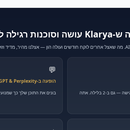
K עושה וסוכנות רגילה לא
💬
הופעה ב-ChatGPT & Perplexity
קולט כל פנייה, מסנן ומקבע פגישה — גם ב-2 בלילה. אתה
בונים את התוכן שלך כך שמנועי ה-AI יצטטו דווקא 