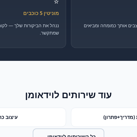
⭐
מוניטין 5 כוכבים
בים אותך כמומחה ומביאים
ננהל את הביקורות שלך — לקוח 
שמתקשר.
עוד שירותים ל
וידאומן
(מדריך+פתרון)
עיצוב כר
כל השירותים ל
וידאומן
←