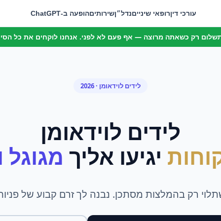
עורכי דין
רופאי שיניים
נדל״ן
שירותים
הופעה ב-ChatGPT
 תשלום רק כשאתה מרוצה — אף פעם לא לפני. אנחנו לוקחים את כל הסיכו
לידים
ל
וידאומן
· 2026
לידים
ל
וידאומן
וחות
יגיעו אליך
מגוגל ומ
תלוי רק בהמלצות מסתכן. נבנה לך זרם קבוע של פניות,