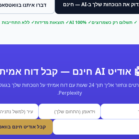
וק את הנוכחות שלך ב-AI — חינם
דברו איתנו בוואטסאפ
✓ תשלום רק כשמרוצים
✓ 100% AI
✓ תוצאות מדידות
✓ ללא התחייבות
ודיט AI חינם — קבל דוח אמיתי
Perplexity.
קבל אודיט חינם בווא