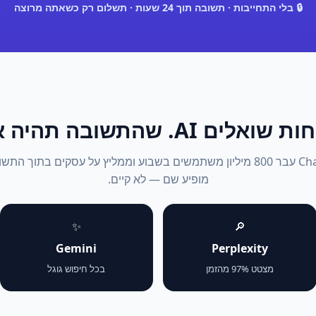
🔒 בלי התחייבות · תשובה תוך 24 שעות · תשלום רק כשאתה מרוצה
אלים AI. שהתשובה תהיה אתה.
2026: ChatGPT עבר 800 מיליון משתמשים בשבוע וממליץ על עסקים בתוך 
מופיע שם — לא קיים.
✨
🔎
Gemini
Perplexity
מצטט 97% מהזמן
בכל חיפוש גוגל