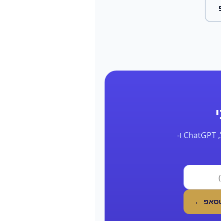
השאר את הפרטים ונחזור אליך תוך 24 שעות עם דוח אמיתי על הנוכחות שלך בגוגל, ChatGPT ו-
טסאפ ←