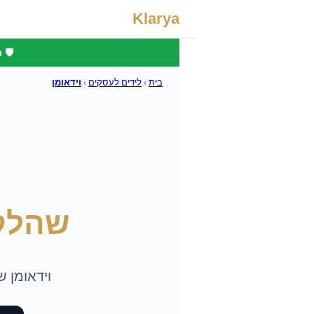
Klarya
🛡️
בית
›
לידים לעסקים
›
וידאומן
שהלק
וידאומן ש