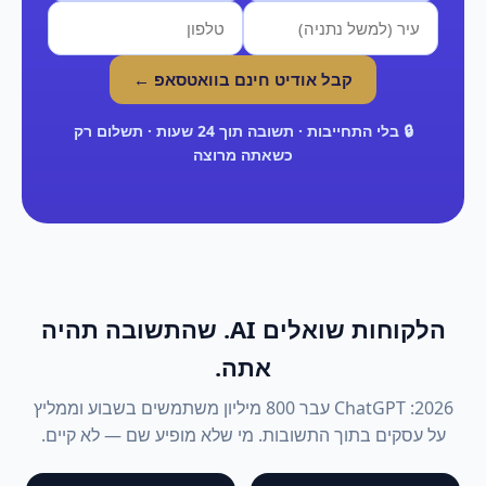
קבל אודיט חינם בוואטסאפ ←
🔒 בלי התחייבות · תשובה תוך 24 שעות · תשלום רק
כשאתה מרוצה
הלקוחות שואלים AI. שהתשובה תהיה
אתה.
2026: ChatGPT עבר 800 מיליון משתמשים בשבוע וממליץ
על עסקים בתוך התשובות. מי שלא מופיע שם — לא קיים.