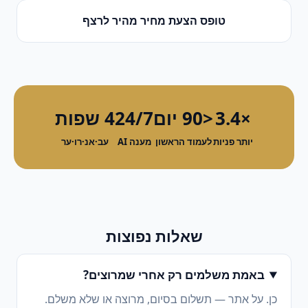
טופס הצעת מחיר מהיר
ל
רצף
×3.4
<90 יום
24/7
4 שפות
יותר פניות
לעמוד הראשון
מענה AI
עב·אנ·רו·ער
שאלות נפוצות
באמת משלמים רק אחרי שמרוצים?
כן. על אתר — תשלום בסיום, מרוצה או שלא משלם.