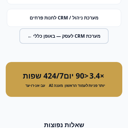
מערכת ניהול / CRM
ל
חנות פרחים
מערכת CRM לעסק
— באופן כללי ←
×3.4
<90 יום
24/7
4 שפות
יותר פניות
לעמוד הראשון
מענה AI
עב·אנ·רו·ער
שאלות נפוצות