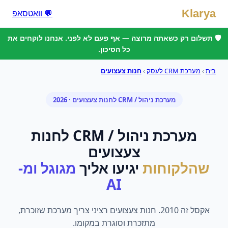
Klarya
💬 וואטסאפ
🛡️ תשלום רק כשאתה מרוצה — אף פעם לא לפני. אנחנו לוקחים את
כל הסיכון.
בית
›
מערכת CRM לעסק
›
חנות צעצועים
מערכת ניהול / CRM
ל
חנות צעצועים
· 2026
מערכת ניהול / CRM
ל
חנות
צעצועים
שהלקוחות
יגיעו אליך
מגוגל ומ-
AI
אקסל זה 2010. חנות צעצועים רציני צריך מערכת שזוכרת,
מתזכרת וסוגרת במקומו.