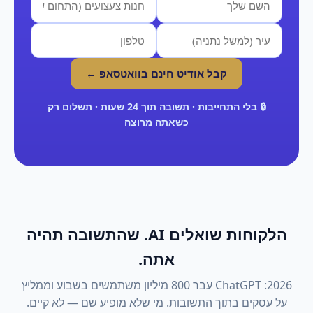
קבל אודיט חינם בוואטסאפ ←
🔒 בלי התחייבות · תשובה תוך 24 שעות · תשלום רק
כשאתה מרוצה
הלקוחות שואלים AI. שהתשובה תהיה
אתה.
2026: ChatGPT עבר 800 מיליון משתמשים בשבוע וממליץ
על עסקים בתוך התשובות. מי שלא מופיע שם — לא קיים.