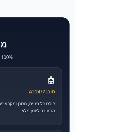
מה ש-larya
100% AI. מה שאצל אחרים לוקח חודשים ועולה הון — אצלנו מהיר, מדיד וזול יותר.
🤖
סוכן AI 24/7
מתעורר ליומן מלא.