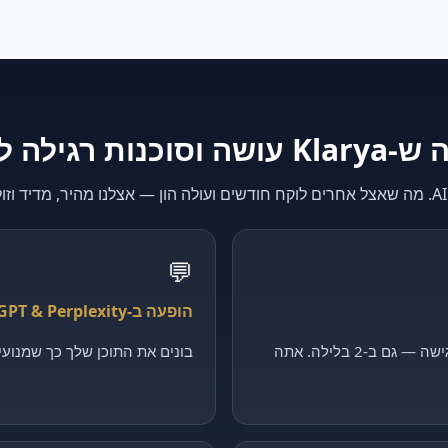
K עושה וסוכנות רגילה לא
💬
הופעה ב-ChatGPT & Perplexity
קולט כל פנייה, מסנן ומקבע פגישה — גם ב-2 בלילה. אתה
בונים את התוכן שלך כך שמנועי ה-AI יצטטו דווקא 