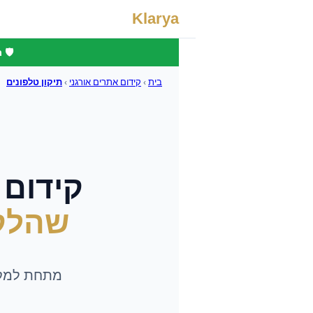
Klarya
🛡️
בית
›
קידום אתרים אורגני
›
תיקון טלפונים
קידום את
שהלק