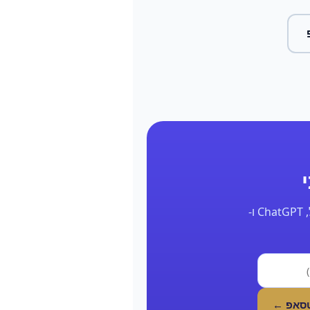
השאר את הפרטים ונחזור אליך תוך 24 שעות עם דוח אמיתי על הנוכחות שלך בגוגל, ChatGPT ו-
טסאפ ←