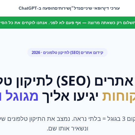
עורכי דין
רופאי שיניים
נדל״ן
שירותים
הופעה ב-ChatGPT
 תשלום רק כשאתה מרוצה — אף פעם לא לפני. אנחנו לוקחים את כל הסיכו
קידום אתרים (SEO)
ל
תיקון טלפונים
· 2026
רים (SEO)
ל
תיקון טל
וחות
יגיעו אליך
מגוגל ומ
מתחת למקום 3 בגוגל = בלתי נראה. נמצב את התיקון טלפונים
ונשאיר אותו שם.