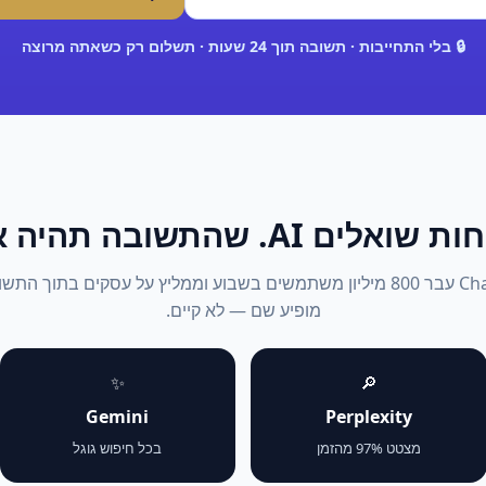
🔒 בלי התחייבות · תשובה תוך 24 שעות · תשלום רק כשאתה מרוצה
אלים AI. שהתשובה תהיה אתה.
2026: ChatGPT עבר 800 מיליון משתמשים בשבוע וממליץ על עסקים בתוך 
מופיע שם — לא קיים.
✨
🔎
Gemini
Perplexity
מצטט 97% מהזמן
בכל חיפוש גוגל