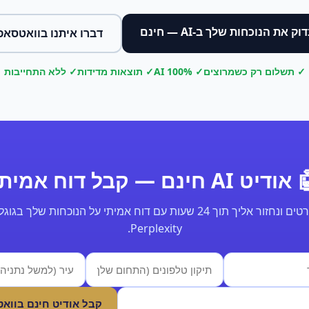
וק את הנוכחות שלך ב-AI — חינם
דברו איתנו בוואטסאפ
✓ תשלום רק כשמרוצים
✓ 100% AI
✓ תוצאות מדידות
✓ ללא התחייבות
ודיט AI חינם — קבל דוח אמיתי
Perplexity.
קבל אודיט חינם בווא