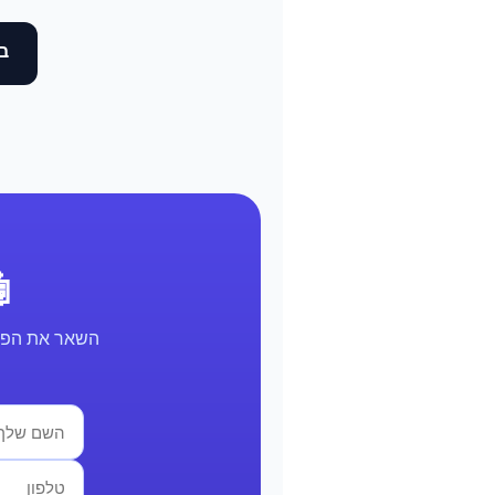
בד
🤖 א