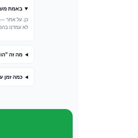
באמת משל
כן. על אתר —
לא עמדנו בהם
מה זה "הופעה ב-
כמה זמן ע