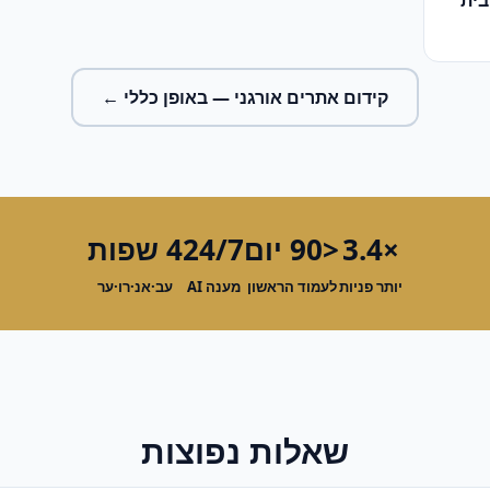
בית
קידום אתרים אורגני
— באופן כללי ←
×3.4
<90 יום
24/7
4 שפות
יותר פניות
לעמוד הראשון
מענה AI
עב·אנ·רו·ער
שאלות נפוצות