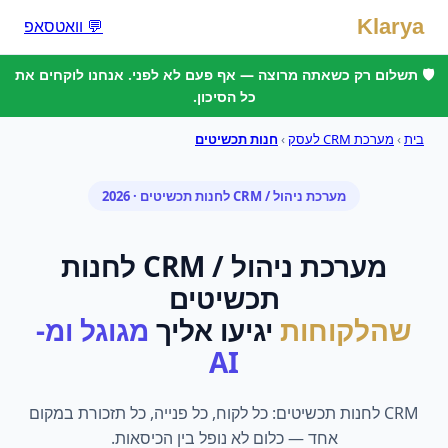
Klarya
💬 וואטסאפ
🛡️ תשלום רק כשאתה מרוצה — אף פעם לא לפני. אנחנו לוקחים את
כל הסיכון.
בית
›
מערכת CRM לעסק
›
חנות תכשיטים
מערכת ניהול / CRM
ל
חנות תכשיטים
· 2026
מערכת ניהול / CRM
ל
חנות
תכשיטים
שהלקוחות
יגיעו אליך
מגוגל ומ-
AI
CRM לחנות תכשיטים: כל לקוח, כל פנייה, כל תזכורת במקום
אחד — כלום לא נופל בין הכיסאות.