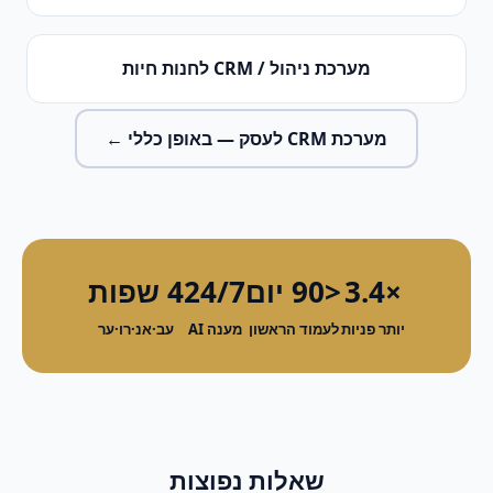
מערכת ניהול / CRM
ל
חנות חיות
מערכת CRM לעסק
— באופן כללי ←
×3.4
<90 יום
24/7
4 שפות
יותר פניות
לעמוד הראשון
מענה AI
עב·אנ·רו·ער
שאלות נפוצות