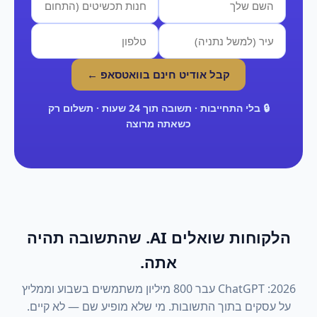
קבל אודיט חינם בוואטסאפ ←
🔒 בלי התחייבות · תשובה תוך 24 שעות · תשלום רק
כשאתה מרוצה
הלקוחות שואלים AI. שהתשובה תהיה
אתה.
2026: ChatGPT עבר 800 מיליון משתמשים בשבוע וממליץ
על עסקים בתוך התשובות. מי שלא מופיע שם — לא קיים.