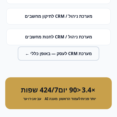
מערכת ניהול / CRM
ל
תיקון מחשבים
מערכת ניהול / CRM
ל
חנות מחשבים
מערכת CRM לעסק
— באופן כללי ←
×3.4
<90 יום
24/7
4 שפות
יותר פניות
לעמוד הראשון
מענה AI
עב·אנ·רו·ער