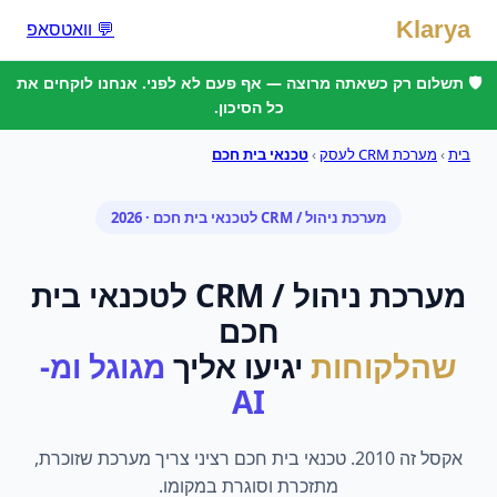
Klarya
💬 וואטסאפ
🛡️ תשלום רק כשאתה מרוצה — אף פעם לא לפני. אנחנו לוקחים את
כל הסיכון.
בית
›
מערכת CRM לעסק
›
טכנאי בית חכם
מערכת ניהול / CRM
ל
טכנאי בית חכם
· 2026
מערכת ניהול / CRM
ל
טכנאי בית
חכם
שהלקוחות
יגיעו אליך
מגוגל ומ-
AI
אקסל זה 2010. טכנאי בית חכם רציני צריך מערכת שזוכרת,
מתזכרת וסוגרת במקומו.