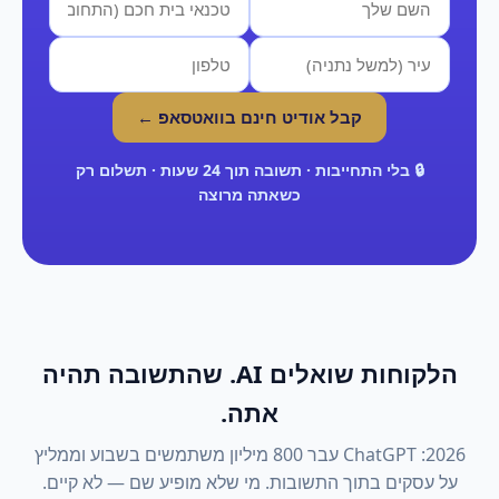
קבל אודיט חינם בוואטסאפ ←
🔒 בלי התחייבות · תשובה תוך 24 שעות · תשלום רק
כשאתה מרוצה
הלקוחות שואלים AI. שהתשובה תהיה
אתה.
2026: ChatGPT עבר 800 מיליון משתמשים בשבוע וממליץ
על עסקים בתוך התשובות. מי שלא מופיע שם — לא קיים.