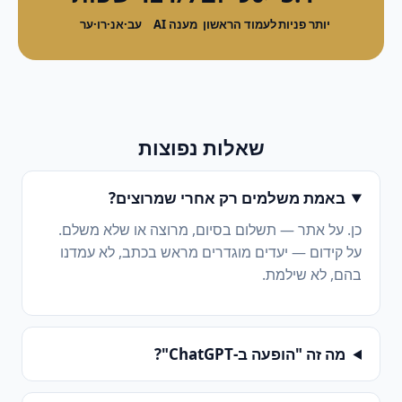
יותר פניות
לעמוד הראשון
מענה AI
עב·אנ·רו·ער
שאלות נפוצות
באמת משלמים רק אחרי שמרוצים?
כן. על אתר — תשלום בסיום, מרוצה או שלא משלם.
על קידום — יעדים מוגדרים מראש בכתב, לא עמדנו
בהם, לא שילמת.
מה זה "הופעה ב-ChatGPT"?