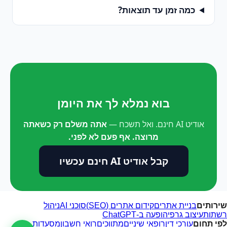
כמה זמן עד תוצאות?
בוא נמלא לך את היומן
אודיט AI חינם. ואל תשכח —
אתה משלם רק כשאתה
מרוצה. אף פעם לא לפני.
קבל אודיט AI חינם עכשיו
שירותים
בניית אתרים
קידום אתרים (SEO)
סוכני AI
ניהול
רשתות
עיצוב גרפי
הופעה ב-ChatGPT
לפי תחום
עורכי דין
רופאי שיניים
מתווכים
רואי חשבון
מסעדות