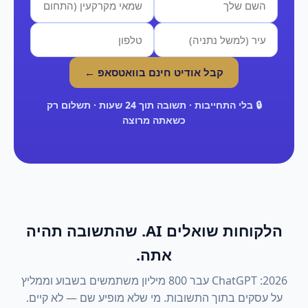
קבל אודיט חינם בוואטסאפ ←
🔒 בלי התחייבות · תשובה תוך 24 שעות · תשלום רק
כשאתה מרוצה
הלקוחות שואלים AI. שהתשובה תהיה
אתה.
2026: ChatGPT עבר 800 מיליון משתמשים בשבוע וממליץ
על עסקים בתוך התשובות. מי שלא מופיע שם — לא קיים.