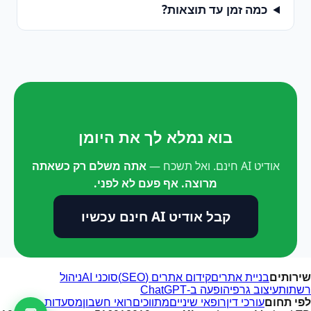
כמה זמן עד תוצאות?
בוא נמלא לך את היומן
אודיט AI חינם. ואל תשכח —
אתה משלם רק כשאתה
מרוצה. אף פעם לא לפני.
קבל אודיט AI חינם עכשיו
שירותים
בניית אתרים
קידום אתרים (SEO)
סוכני AI
ניהול
רשתות
עיצוב גרפי
הופעה ב-ChatGPT
לפי תחום
עורכי דין
רופאי שיניים
מתווכים
רואי חשבון
מסעדות