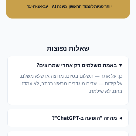
יותר פניות
לעמוד הראשון
מענה AI
עב·אנ·רו·ער
שאלות נפוצות
באמת משלמים רק אחרי שמרוצים?
כן. על אתר — תשלום בסיום, מרוצה או שלא משלם.
על קידום — יעדים מוגדרים מראש בכתב, לא עמדנו
בהם, לא שילמת.
מה זה "הופעה ב-ChatGPT"?