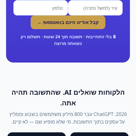
קבל אודיט חינם בוואטסאפ ←
🔒 בלי התחייבות · תשובה תוך 24 שעות · תשלום רק
כשאתה מרוצה
הלקוחות שואלים AI. שהתשובה תהיה
אתה.
2026: ChatGPT עבר 800 מיליון משתמשים בשבוע וממליץ
על עסקים בתוך התשובות. מי שלא מופיע שם — לא קיים.