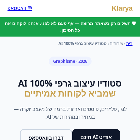
Klarya
💬 וואטסאפ
🛡️ תשלום רק כשאתה מרוצה — אף פעם לא לפני. אנחנו לוקחים את
כל הסיכון.
בית
› שירותים ›
סטודיו עיצוב גרפי 100% AI
Graphisme
· 2026
סטודיו עיצוב גרפי 100% AI
שמביא לקוחות אמיתיים
לוגו, פליירים, פוסטים ואריזות ברמה של מעצב יוקרה —
במחיר ובמהירות של AI.
אודיט AI חינם
דברו בוואטסאפ