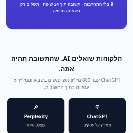
🔒 בלי התחייבות · תשובה תוך 24 שעות · תשלום רק
כשאתה מרוצה
הלקוחות שואלים AI. שהתשובה תהיה
אתה.
ChatGPT עבר 800 מיליון משתמשים בשבוע וממליץ על
עסקים בתוך התשובות.
🔎
💬
Perplexity
ChatGPT
ממליץ על עסקים
מצטט 97%