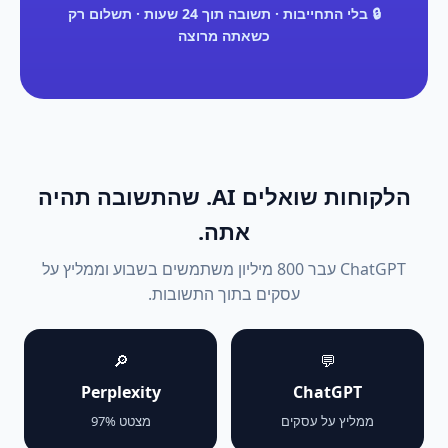
🔒 בלי התחייבות · תשובה תוך 24 שעות · תשלום רק
כשאתה מרוצה
הלקוחות שואלים AI. שהתשובה תהיה
אתה.
ChatGPT עבר 800 מיליון משתמשים בשבוע וממליץ על
עסקים בתוך התשובות.
🔎
💬
Perplexity
ChatGPT
ממליץ על עסקים
מצטט 97%