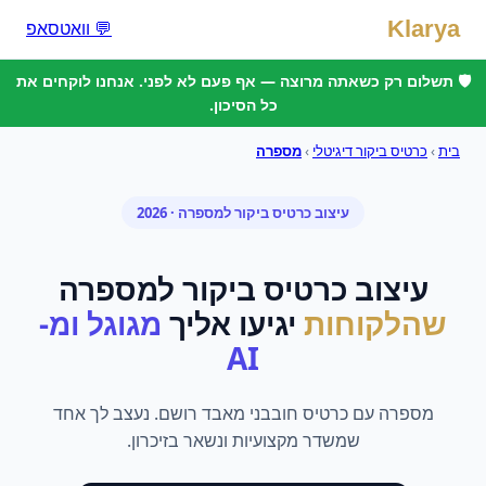
Klarya
💬 וואטסאפ
🛡️ תשלום רק כשאתה מרוצה — אף פעם לא לפני. אנחנו לוקחים את
כל הסיכון.
בית
›
כרטיס ביקור דיגיטלי
›
מספרה
עיצוב כרטיס ביקור
ל
מספרה
· 2026
עיצוב כרטיס ביקור
ל
מספרה
שהלקוחות
יגיעו אליך
מגוגל ומ-
AI
מספרה עם כרטיס חובבני מאבד רושם. נעצב לך אחד
שמשדר מקצועיות ונשאר בזיכרון.