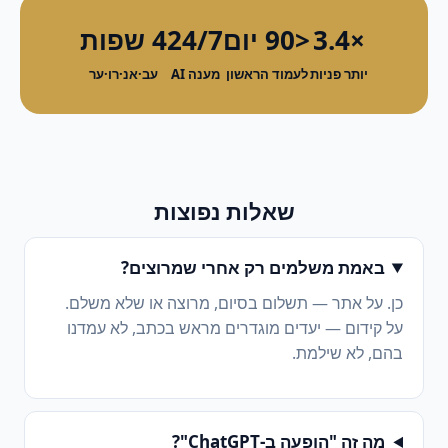
×3.4
<90 יום
24/7
4 שפות
יותר פניות
לעמוד הראשון
מענה AI
עב·אנ·רו·ער
שאלות נפוצות
באמת משלמים רק אחרי שמרוצים?
כן. על אתר — תשלום בסיום, מרוצה או שלא משלם.
על קידום — יעדים מוגדרים מראש בכתב, לא עמדנו
בהם, לא שילמת.
מה זה "הופעה ב-ChatGPT"?