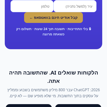
קבל אודיט חינם בוואטסאפ ←
🔒 בלי התחייבות · תשובה תוך 24 שעות · תשלום רק
כשאתה מרוצה
הלקוחות שואלים AI. שהתשובה תהיה
אתה.
2026: ChatGPT עבר 800 מיליון משתמשים בשבוע וממליץ
על עסקים בתוך התשובות. מי שלא מופיע שם — לא קיים.