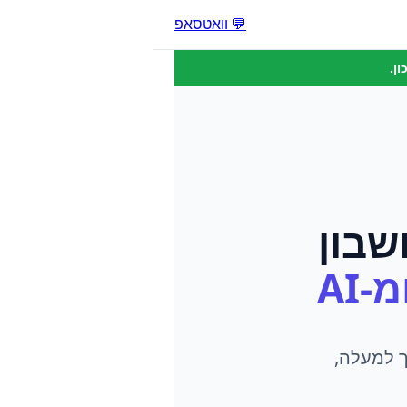
💬 וואטסאפ
ן.
שבון
-AI
שלך למעלה,