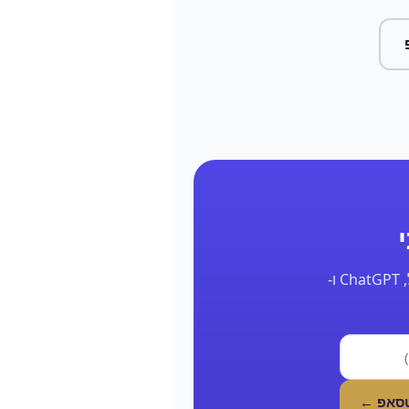
השאר את הפרטים ונחזור אליך תוך 24 שעות עם דוח אמיתי על הנוכחות שלך בגוגל, ChatGPT ו-
טסאפ ←