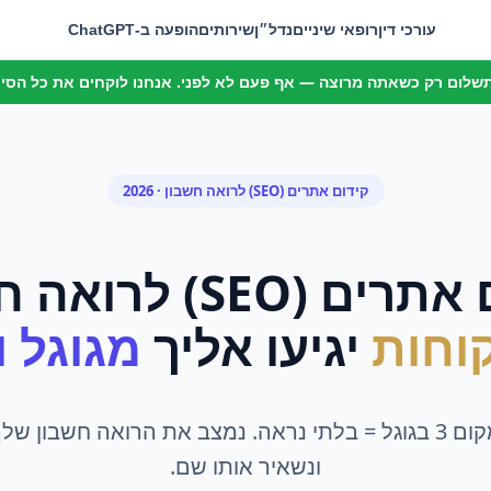
עורכי דין
רופאי שיניים
נדל״ן
שירותים
הופעה ב-ChatGPT
 תשלום רק כשאתה מרוצה — אף פעם לא לפני. אנחנו לוקחים את כל הסיכו
קידום אתרים (SEO)
ל
רואה חשבון
· 2026
אתרים (SEO)
ל
רואה ח
וחות
יגיעו אליך
מגוגל ומ
מתחת למקום 3 בגוגל = בלתי נראה. נמצב את הרואה חשבון 
ונשאיר אותו שם.