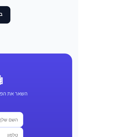
בד
🤖 א