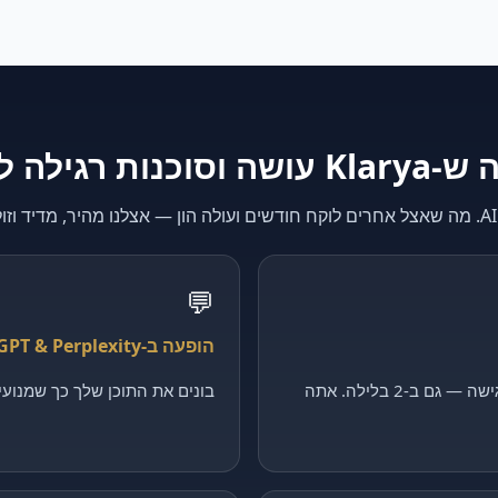
K עושה וסוכנות רגילה לא
💬
הופעה ב-ChatGPT & Perplexity
קולט כל פנייה, מסנן ומקבע פגישה — גם ב-2 בלילה. אתה
בונים את התוכן שלך כך שמנועי ה-AI יצטטו דווקא 