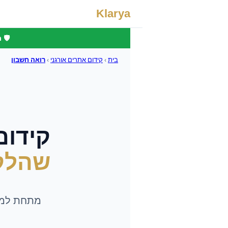
Klarya
🛡️
בית
›
קידום אתרים אורגני
›
רואה חשבון
קידום 
שהלק