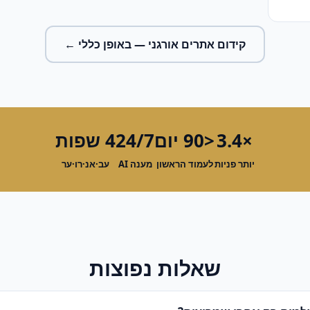
קידום אתרים אורגני
— באופן כללי ←
×3.4
<90 יום
24/7
4 שפות
יותר פניות
לעמוד הראשון
מענה AI
עב·אנ·רו·ער
שאלות נפוצות