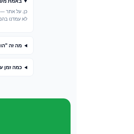
באמת משל
כן. על אתר —
לא עמדנו בהם
מה זה "הופעה ב-
כמה זמן ע