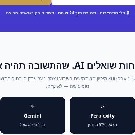
🔒 בלי התחייבות · תשובה תוך 24 שעות · תשלום רק כשאתה מרוצה
אלים AI. שהתשובה תהיה אתה.
2026: ChatGPT עבר 800 מיליון משתמשים בשבוע וממליץ על עסקים בתוך 
מופיע שם — לא קיים.
✨
🔎
Gemini
Perplexity
מצטט 97% מהזמן
בכל חיפוש גוגל