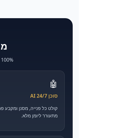
מה ש-larya
100% AI. מה שאצל אחרים לוקח חודשים ועולה הון — אצלנו מהיר, מדיד וזול יותר.
🤖
סוכן AI 24/7
מתעורר ליומן מלא.