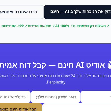
וק את הנוכחות שלך ב-AI — חינם
דברו איתנו בוואטסאפ
✓ תשלום רק כשמרוצים
✓ 100% AI
✓ תוצאות מדידות
✓ ללא התחייבות
ודיט AI חינם — קבל דוח אמיתי
Perplexity.
קבל אודיט חינם בווא