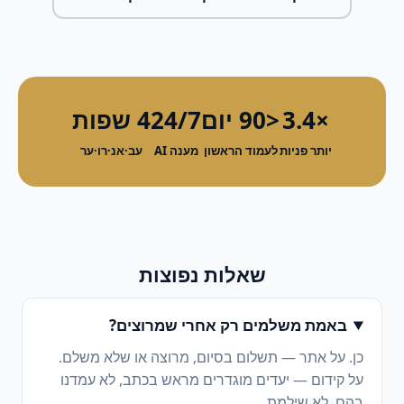
×3.4
<90 יום
24/7
4 שפות
יותר פניות
לעמוד הראשון
מענה AI
עב·אנ·רו·ער
שאלות נפוצות
באמת משלמים רק אחרי שמרוצים?
כן. על אתר — תשלום בסיום, מרוצה או שלא משלם.
על קידום — יעדים מוגדרים מראש בכתב, לא עמדנו
בהם, לא שילמת.