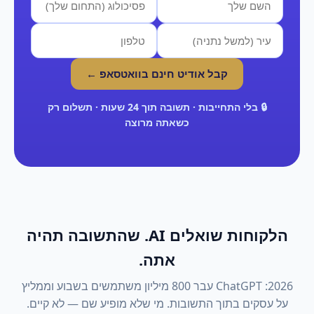
קבל אודיט חינם בוואטסאפ ←
🔒 בלי התחייבות · תשובה תוך 24 שעות · תשלום רק
כשאתה מרוצה
הלקוחות שואלים AI. שהתשובה תהיה
אתה.
2026: ChatGPT עבר 800 מיליון משתמשים בשבוע וממליץ
על עסקים בתוך התשובות. מי שלא מופיע שם — לא קיים.