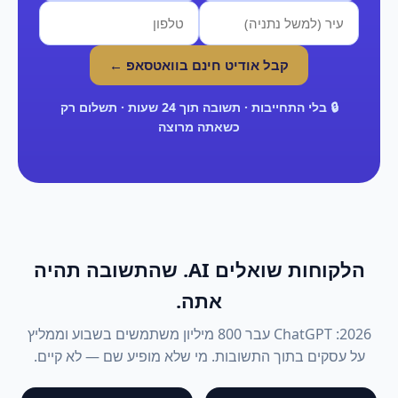
קבל אודיט חינם בוואטסאפ ←
🔒 בלי התחייבות · תשובה תוך 24 שעות · תשלום רק
כשאתה מרוצה
הלקוחות שואלים AI. שהתשובה תהיה
אתה.
2026: ChatGPT עבר 800 מיליון משתמשים בשבוע וממליץ
על עסקים בתוך התשובות. מי שלא מופיע שם — לא קיים.