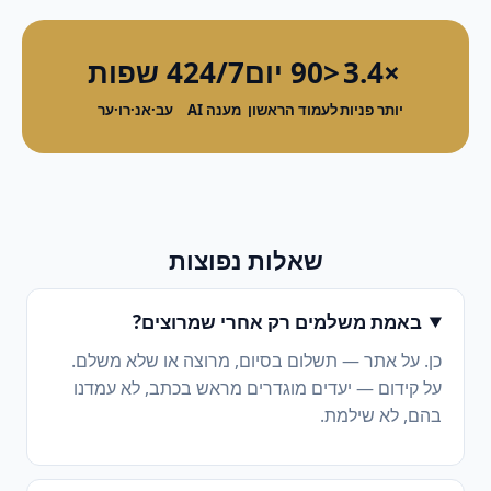
×3.4
<90 יום
24/7
4 שפות
יותר פניות
לעמוד הראשון
מענה AI
עב·אנ·רו·ער
שאלות נפוצות
באמת משלמים רק אחרי שמרוצים?
כן. על אתר — תשלום בסיום, מרוצה או שלא משלם.
על קידום — יעדים מוגדרים מראש בכתב, לא עמדנו
בהם, לא שילמת.