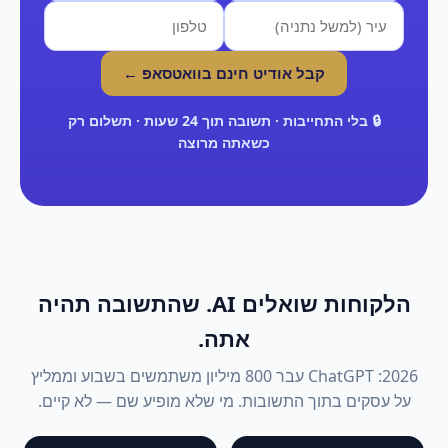
קבל אודיט חינם בוואטסאפ ←
🔒 בלי התחייבות · תשובה תוך 24 שעות · תשלום רק
כשאתה מרוצה
הלקוחות שואלים AI. שהתשובה תהיה
אתה.
2026: ChatGPT עבר 800 מיליון משתמשים בשבוע וממליץ
על עסקים בתוך התשובות. מי שלא מופיע שם — לא קיים.