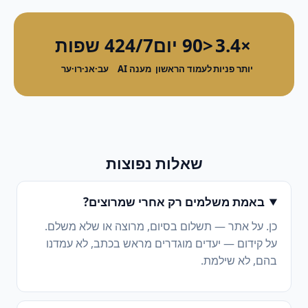
×3.4
<90 יום
24/7
4 שפות
יותר פניות
לעמוד הראשון
מענה AI
עב·אנ·רו·ער
שאלות נפוצות
באמת משלמים רק אחרי שמרוצים?
כן. על אתר — תשלום בסיום, מרוצה או שלא משלם.
על קידום — יעדים מוגדרים מראש בכתב, לא עמדנו
בהם, לא שילמת.