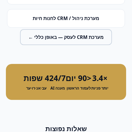
מערכת ניהול / CRM
ל
חנות חיות
מערכת CRM לעסק
— באופן כללי ←
×3.4
<90 יום
24/7
4 שפות
יותר פניות
לעמוד הראשון
מענה AI
עב·אנ·רו·ער
שאלות נפוצות