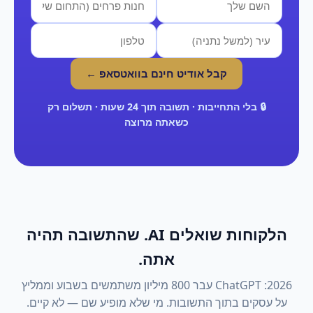
קבל אודיט חינם בוואטסאפ ←
🔒 בלי התחייבות · תשובה תוך 24 שעות · תשלום רק
כשאתה מרוצה
הלקוחות שואלים AI. שהתשובה תהיה
אתה.
2026: ChatGPT עבר 800 מיליון משתמשים בשבוע וממליץ
על עסקים בתוך התשובות. מי שלא מופיע שם — לא קיים.