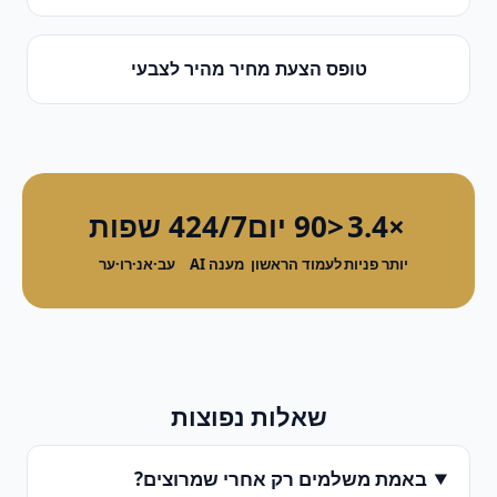
טופס הצעת מחיר מהיר
ל
צבעי
×3.4
<90 יום
24/7
4 שפות
יותר פניות
לעמוד הראשון
מענה AI
עב·אנ·רו·ער
שאלות נפוצות
באמת משלמים רק אחרי שמרוצים?