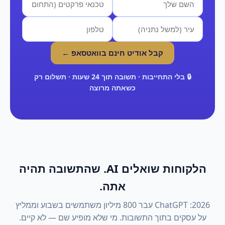
קבל אודיט חינם בוואטסאפ ←
🔒 בלי התחייבות · תשובה תוך 24 שעות · תשלום רק
כשאתה מרוצה
הלקוחות שואלים AI. שהתשובה תהיה
אתה.
2026: ChatGPT עבר 800 מיליון משתמשים בשבוע וממליץ
על עסקים בתוך התשובות. מי שלא מופיע שם — לא קיים.