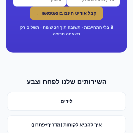
קבל אודיט חינם בוואטסאפ ←
🔒 בלי התחייבות · תשובה תוך 24 שעות · תשלום רק
כשאתה מרוצה
השירותים שלנו ל
פחח וצבע
לידים
איך להביא לקוחות (מדריך+פתרון)