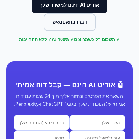
אודיט AI חינם למשרד שלך
דברו בוואטסאפ
✓ תשלום רק כשמרוצים
✓ 100% AI
✓ ללא התחייבות
🤖 אודיט AI חינם — קבל דוח אמיתי
השאר את הפרטים ונחזור אליך תוך 24 שעות עם דוח
אמיתי על הנוכחות שלך בגוגל, ChatGPT ו-Perplexity.