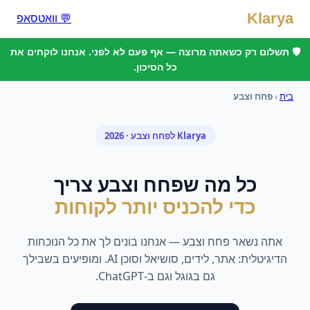
Klarya
💬 וואטסאפ
🛡️ תשלום רק כשאתה מרוצה — אף פעם לא לפני. אנחנו לוקחים את
כל הסיכון.
בית
›
פחח וצבע
Klarya ל
פחח וצבע
· 2026
כל מה ש
פחח וצבע
צריך
כדי להכניס יותר לקוחות
אתה נשאר
פחח וצבע
— אנחנו בונים לך את כל הנוכחות
הדיגיטלית: אתר, לידים, סושיאל וסוכן AI. ומופיעים בשבילך
גם בגוגל וגם ב-ChatGPT.