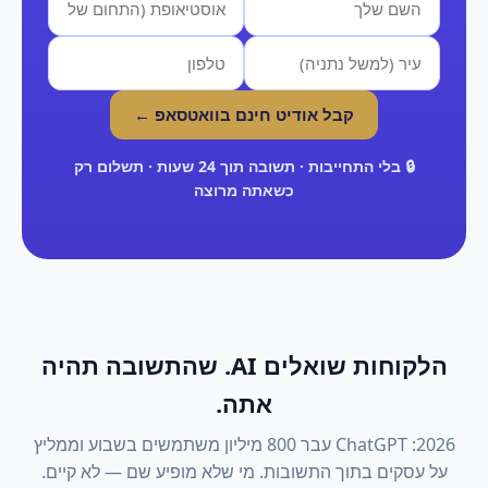
קבל אודיט חינם בוואטסאפ ←
🔒 בלי התחייבות · תשובה תוך 24 שעות · תשלום רק
כשאתה מרוצה
הלקוחות שואלים AI. שהתשובה תהיה
אתה.
2026: ChatGPT עבר 800 מיליון משתמשים בשבוע וממליץ
על עסקים בתוך התשובות. מי שלא מופיע שם — לא קיים.