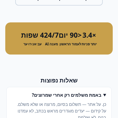
×3.4
<90 יום
24/7
4 שפות
יותר פניות
לעמוד הראשון
מענה AI
עב·אנ·רו·ער
שאלות נפוצות
באמת משלמים רק אחרי שמרוצים?
כן. על אתר — תשלום בסיום, מרוצה או שלא משלם.
על קידום — יעדים מוגדרים מראש בכתב, לא עמדנו
בהם, לא שילמת.