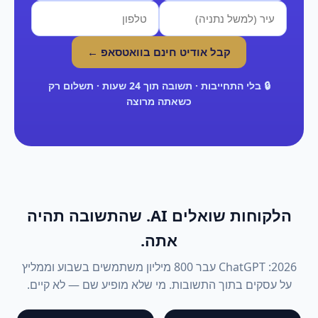
קבל אודיט חינם בוואטסאפ ←
🔒 בלי התחייבות · תשובה תוך 24 שעות · תשלום רק
כשאתה מרוצה
הלקוחות שואלים AI. שהתשובה תהיה
אתה.
2026: ChatGPT עבר 800 מיליון משתמשים בשבוע וממליץ
על עסקים בתוך התשובות. מי שלא מופיע שם — לא קיים.