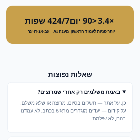
×3.4
<90 יום
24/7
4 שפות
יותר פניות
לעמוד הראשון
מענה AI
עב·אנ·רו·ער
שאלות נפוצות
באמת משלמים רק אחרי שמרוצים?
כן. על אתר — תשלום בסיום, מרוצה או שלא משלם.
על קידום — יעדים מוגדרים מראש בכתב, לא עמדנו
בהם, לא שילמת.