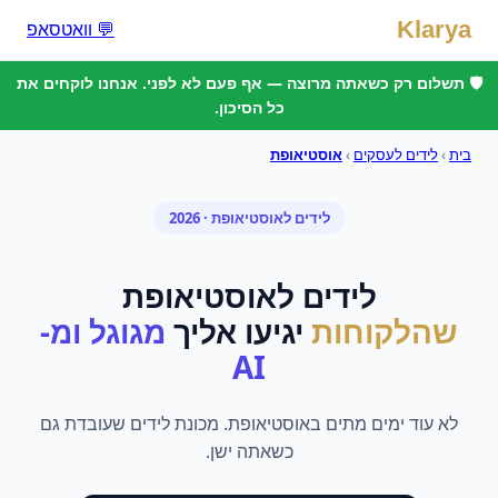
Klarya
💬 וואטסאפ
🛡️ תשלום רק כשאתה מרוצה — אף פעם לא לפני. אנחנו לוקחים את
כל הסיכון.
בית
›
לידים לעסקים
›
אוסטיאופת
לידים
ל
אוסטיאופת
· 2026
לידים
ל
אוסטיאופת
שהלקוחות
יגיעו אליך
מגוגל ומ-
AI
לא עוד ימים מתים באוסטיאופת. מכונת לידים שעובדת גם
כשאתה ישן.