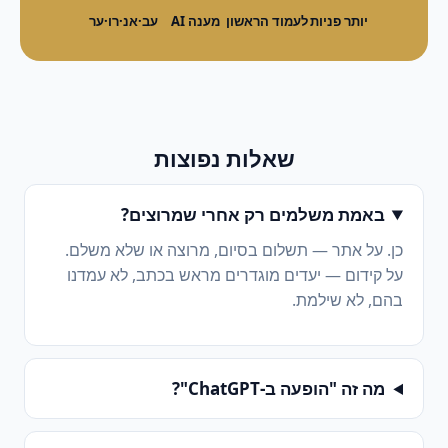
יותר פניות
לעמוד הראשון
מענה AI
עב·אנ·רו·ער
שאלות נפוצות
באמת משלמים רק אחרי שמרוצים?
כן. על אתר — תשלום בסיום, מרוצה או שלא משלם.
על קידום — יעדים מוגדרים מראש בכתב, לא עמדנו
בהם, לא שילמת.
מה זה "הופעה ב-ChatGPT"?