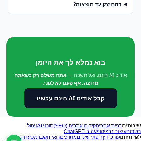
כמה זמן עד תוצאות?
בוא נמלא לך את היומן
אודיט AI חינם. ואל תשכח —
אתה משלם רק כשאתה
מרוצה. אף פעם לא לפני.
קבל אודיט AI חינם עכשיו
שירותים
בניית אתרים
קידום אתרים (SEO)
סוכני AI
ניהול
רשתות
עיצוב גרפי
הופעה ב-ChatGPT
לפי תחום
עורכי דין
רופאי שיניים
מתווכים
רואי חשבון
מסעדות