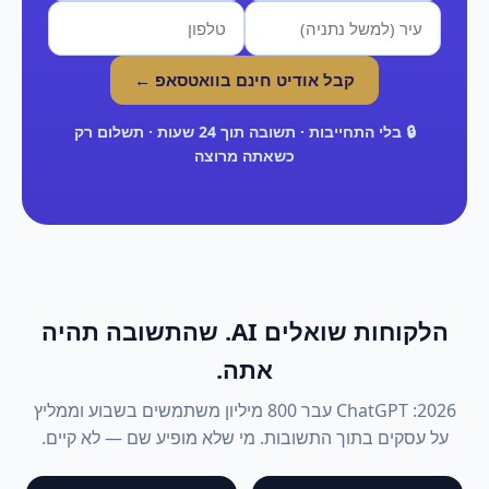
קבל אודיט חינם בוואטסאפ ←
🔒 בלי התחייבות · תשובה תוך 24 שעות · תשלום רק
כשאתה מרוצה
הלקוחות שואלים AI. שהתשובה תהיה
אתה.
2026: ChatGPT עבר 800 מיליון משתמשים בשבוע וממליץ
על עסקים בתוך התשובות. מי שלא מופיע שם — לא קיים.