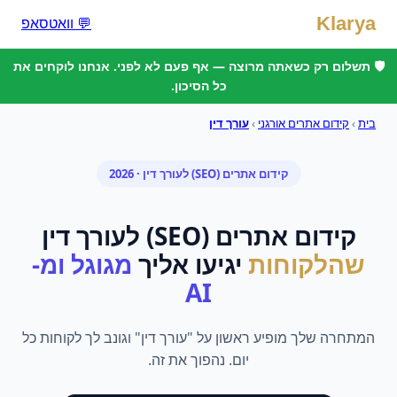
Klarya
💬 וואטסאפ
🛡️ תשלום רק כשאתה מרוצה — אף פעם לא לפני. אנחנו לוקחים את
כל הסיכון.
בית
›
קידום אתרים אורגני
›
עורך דין
קידום אתרים (SEO)
ל
עורך דין
· 2026
קידום אתרים (SEO)
ל
עורך דין
שהלקוחות
יגיעו אליך
מגוגל ומ-
AI
המתחרה שלך מופיע ראשון על "עורך דין" וגונב לך לקוחות כל
יום. נהפוך את זה.