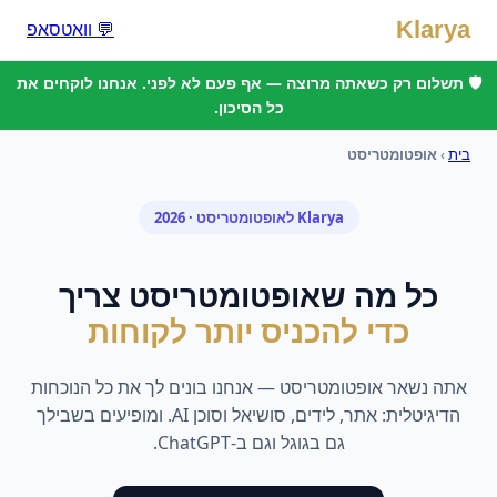
Klarya
💬 וואטסאפ
🛡️ תשלום רק כשאתה מרוצה — אף פעם לא לפני. אנחנו לוקחים את
כל הסיכון.
בית
›
אופטומטריסט
Klarya ל
אופטומטריסט
· 2026
כל מה ש
אופטומטריסט
צריך
כדי להכניס יותר לקוחות
אתה נשאר
אופטומטריסט
— אנחנו בונים לך את כל הנוכחות
הדיגיטלית: אתר, לידים, סושיאל וסוכן AI. ומופיעים בשבילך
גם בגוגל וגם ב-ChatGPT.