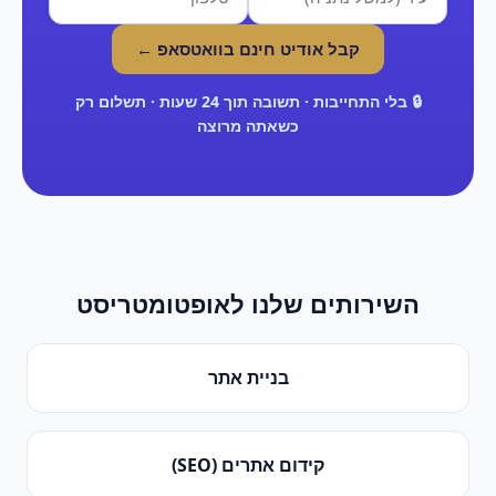
קבל אודיט חינם בוואטסאפ ←
🔒 בלי התחייבות · תשובה תוך 24 שעות · תשלום רק
כשאתה מרוצה
השירותים שלנו ל
אופטומטריסט
בניית אתר
קידום אתרים (SEO)