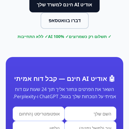
אודיט AI חינם למשרד שלך
דברו בוואטסאפ
✓ תשלום רק כשמרוצים
✓ 100% AI
✓ ללא התחייבות
🤖 אודיט AI חינם — קבל דוח אמיתי
השאר את הפרטים ונחזור אליך תוך 24 שעות עם דוח
אמיתי על הנוכחות שלך בגוגל, ChatGPT ו-Perplexity.